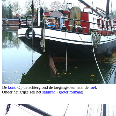
De
kont
. Op de achtergrond de toegangsdeur naar de
roef
.
Onder het grijze zeil het
stuurrad
. (
groter formaat
)