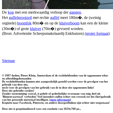
De
kop
met een merkwaardig verloop der
gangen
.
Het
gaffelgrootzeil
met rechte
gaffel
meet 180m�, de (weinig
orginele)
boomfok
80m� en op de
kluiverboom
kan een de kleine
(30m�) of grote
kluiver
(70m�) gevoerd worden.
(Bron: Advertentie Scheepsmakelaardij Enkhuizen) (
groter formaat
)
Sitemap
© 1997-heden; Pieter Klein, Amsterdam of de rechthebbenden van de opgenomen tekst-
en afbeeldingsbestanden
De rechthebbenden kunnen niet aansprakelijk gesteld worden voor de gevolgen van het
gebruik van deze site,
noch voor de gevolgen van het gebruik van de in deze site opgenomen links!
Deze site gebruikt cookies!
Zonder toestemming vooraf, is gehele of gedeeltelijke overname van enig deel uit
'Binnenvaarttaal' verboden! Veel inzenders zullen echter een verzoek tot het (her)gebruik
van het getoonde materiaal inwilligen. (
meer informatie
)
Kopieën naar Facebook, Pinterest, en andere doorgeefluiken zijn echter niet toegestaan!
Deze site is geoptimaliseerd voor een resolutie van 1024x768 px.,