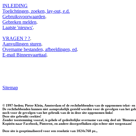
INLEIDING
Toelichtingen, zoeken, lay-out, e.d.
Gebruiksvoorwaarden
.
Gebreken melden
.
Laatste 'nieuws'
.
VRAGEN ? ?
.
Aanvullingen sturen
.
Overname bestanden, afbeeldingen, ed
.
E-mail Binnenvaarttaal
.
Sitemap
© 1997-heden; Pieter Klein, Amsterdam of de rechthebbenden van de opgenomen tekst- en 
De rechthebbenden kunnen niet aansprakelijk gesteld worden voor de gevolgen van het gebr
noch voor de gevolgen van het gebruik van de in deze site opgenomen links!
Deze site gebruikt cookies!
Zonder toestemming vooraf, is gehele of gedeeltelijke overname van enig deel uit 'Binnenvaa
Kopieën naar Facebook, Pinterest, en andere doorgeefluiken zijn echter niet toegestaan!
Deze site is geoptimaliseerd voor een resolutie van 1024x768 px.,