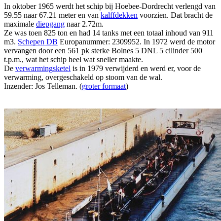
In oktober 1965 werdt het schip bij Hoebee-Dordrecht verlengd van
59.55 naar 67.21 meter en van
kalffdekken
voorzien. Dat bracht de
maximale
diepgang
naar 2.72m.
Ze was toen 825 ton en had 14 tanks met een totaal inhoud van 911
m3.
Schepen DB
Europanummer: 2309952. In 1972 werd de motor
vervangen door een 561 pk sterke Bolnes 5 DNL 5 cilinder 500
t.p.m., wat het schip heel wat sneller maakte.
De
verwarmingsketel
is in 1979 verwijderd en werd er, voor de
verwarming, overgeschakeld op stoom van de wal.
Inzender: Jos Telleman. (
groter formaat
)