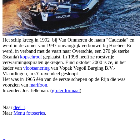
Het schip kreeg in 1992 bij Van Ommeren de naam "Caucasia" en
werd in de zomer van 1997 omvangrijk verbouwd bij Hoebee. Er
werd, in verband met de vaart naar Overschie, een 270 pk sterke
(Scania)
kopschroef
geplaatst. In 1998 heeft ze roestvrije
verwarmingsspiralen gekregen. Eind oktober 2000 is ze, in het
kader van
vlootsanering
van Vopak Vegoil Barging B.V.-
Vlaardingen, in s'Gravendeel gesloopt .
Het was in 1965 één van de eerste schepen op de Rijn die was
voorzien van
marifoon
.
Inzender: Jos Telleman. (
groter formaat
)
Naar
deel 1
.
Naar
Menu fotoseries
.