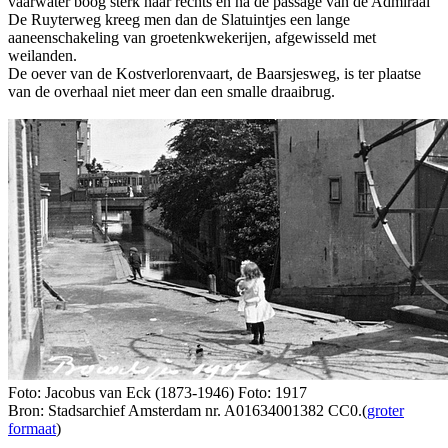
vaarwater boog sterk naar rechts en na de passage van de Admiraal
De Ruyterweg kreeg men dan de Slatuintjes een lange
aaneenschakeling van groetenkwekerijen, afgewisseld met
weilanden.
De oever van de Kostverlorenvaart, de Baarsjesweg, is ter plaatse
van de overhaal niet meer dan een smalle draaibrug.
Foto: Jacobus van Eck (1873-1946) Foto: 1917
Bron: Stadsarchief Amsterdam nr. A01634001382 CC0.(
groter
formaat
)