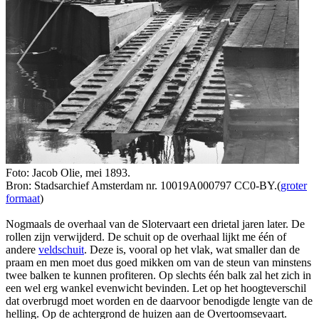
Foto: Jacob Olie, mei 1893.
Bron: Stadsarchief Amsterdam nr. 10019A000797 CC0-BY.(
groter
formaat
)
Nogmaals de overhaal van de Slotervaart een drietal jaren later. De
rollen zijn verwijderd. De schuit op de overhaal lijkt me één of
andere
veldschuit
. Deze is, vooral op het vlak, wat smaller dan de
praam en men moet dus goed mikken om van de steun van minstens
twee balken te kunnen profiteren. Op slechts één balk zal het zich in
een wel erg wankel evenwicht bevinden. Let op het hoogteverschil
dat overbrugd moet worden en de daarvoor benodigde lengte van de
helling. Op de achtergrond de huizen aan de Overtoomsevaart.