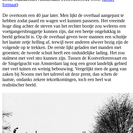
formaat
)
De overtoom een 40 jaar later. Men lijkt de overhaal aangepast te
hebben zodat paard en wagen wel kunnen passeren. Het vreemde
hoge ding achter de steven van het rechter bootje zou weleens een
voetgangersbruggetje kunnen zijn, dat een beetje ongelukkig in
beeld gebracht is. Op de overhaal geven twee mannen een schuitje
het laatste zetje helling af, terwijl twee anderen alweer bezig zijn de
volgende op te trekken. De eerste lijkt geladen met manden met
groenten; de tweede schuit heeft een onduidelijke lading. Het zou
stalmest met veel stro kunnen zijn. Tussen de Kostverlorenvaart en
de Singelgracht van Amsterdam lag nog een groot landelijk gebied
met veel tuinen en weinig bebouwing. Vergelijkt men de gang van
zaken bij Nooms met het tafereel uit deze prent, dan schets de
laatste, ondanks zekere tekortkomingen, toch een heel wat
realistischer beeld.