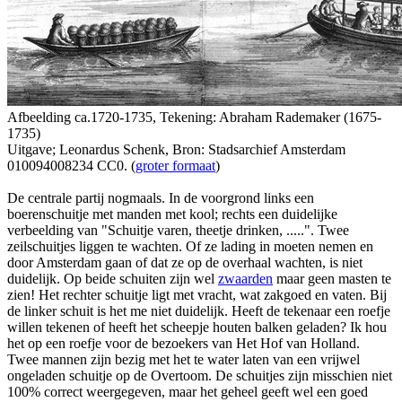
Afbeelding ca.1720-1735, Tekening: Abraham Rademaker (1675-
1735)
Uitgave; Leonardus Schenk, Bron: Stadsarchief Amsterdam
010094008234 CC0. (
groter formaat
)
De centrale partij nogmaals. In de voorgrond links een
boerenschuitje met manden met kool; rechts een duidelijke
verbeelding van "Schuitje varen, theetje drinken, .....". Twee
zeilschuitjes liggen te wachten. Of ze lading in moeten nemen en
door Amsterdam gaan of dat ze op de overhaal wachten, is niet
duidelijk. Op beide schuiten zijn wel
zwaarden
maar geen masten te
zien! Het rechter schuitje ligt met vracht, wat zakgoed en vaten. Bij
de linker schuit is het me niet duidelijk. Heeft de tekenaar een roefje
willen tekenen of heeft het scheepje houten balken geladen? Ik hou
het op een roefje voor de bezoekers van Het Hof van Holland.
Twee mannen zijn bezig met het te water laten van een vrijwel
ongeladen schuitje op de Overtoom. De schuitjes zijn misschien niet
100% correct weergegeven, maar het geheel geeft wel een goed