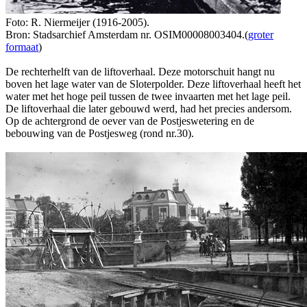
Foto: R. Niermeijer (1916-2005).
Bron: Stadsarchief Amsterdam nr. OSIM00008003404.(
groter
formaat
)
De rechterhelft van de liftoverhaal. Deze motorschuit hangt nu
boven het lage water van de Sloterpolder. Deze liftoverhaal heeft het
water met het hoge peil tussen de twee invaarten met het lage peil.
De liftoverhaal die later gebouwd werd, had het precies andersom.
Op de achtergrond de oever van de Postjeswetering en de
bebouwing van de Postjesweg (rond nr.30).