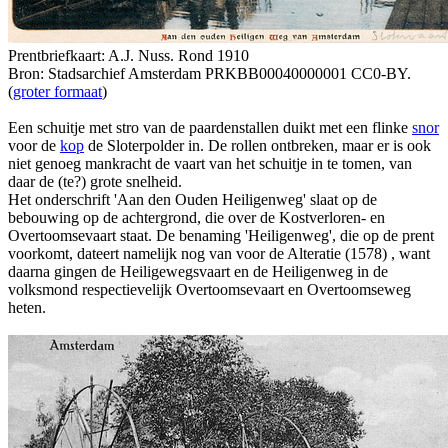
Prentbriefkaart: A.J. Nuss. Rond 1910
Bron: Stadsarchief Amsterdam PRKBB00040000001 CC0-BY.
(
groter formaat
)
Een schuitje met stro van de paardenstallen duikt met een flinke
snor
voor de
kop
de Sloterpolder in. De rollen ontbreken, maar er is ook
niet genoeg mankracht de vaart van het schuitje in te tomen, van
daar de (te?) grote snelheid.
Het onderschrift 'Aan den Ouden Heiligenweg' slaat op de
bebouwing op de achtergrond, die over de Kostverloren- en
Overtoomsevaart staat. De benaming 'Heiligenweg', die op de prent
voorkomt, dateert namelijk nog van voor de Alteratie (1578) , want
daarna gingen de Heiligewegsvaart en de Heiligenweg in de
volksmond respectievelijk Overtoomsevaart en Overtoomseweg
heten.