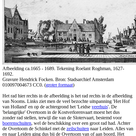
Afbeelding ca.1665 - 1689. Tekening Roelant Roghman, 1627-
1692.
Gravure Hendrick Focken. Bron: Stadsarchief Amsterdam
010097004673 CC0. (
groter formaat
)
Het rad hier rechts in de afbeelding is het rad rechts in de afbeelding
van Nooms. Links ziet men de veel bezochte uitspanning 'Het Hof
van Holland' en op de achtergrond het 'Leidse
veerhuis
'. De
'belangrijke' Overtoom in de Kostverlorenvaart moest het dus
zonder rad stellen, terwijl die van de Slotervaart, bestemd voor
boerenschuiten
, wel de beschikking over een groot rad had. Achter
de Overtoom de Schinkel met de
zeilschuiten
naar Leiden. Alles van
en naar Leiden ging dus bij de Overtoom van of aan boord. Het