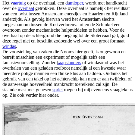
Het
vaartuig
op de overhaal, een
damloper
, wordt met handkracht
over de
overhaal
getrokken. Deze overhaal is namelijk het resultaat
van een twist tussen Amsterdam enerzijds en Haarlem en Rijnland
anderzijds. Als gevolg hiervan werd het Amsterdam slechts
toegestaan om tussen de Kostverlorenvaart en de Schinkel een
overtoom zonder mechanische hulpmiddelen te hebben. Voor de
overhaal op de achtergrond die toegang tot de Slotervaart gaf, gold
deze regel niet en beschikt zodoende wel over een groot formaat
windas
.
De voorstelling van zaken die Nooms hier geeft, is ongewoon en
betreft misschien een experiment of mogelijk zelfs een
fantasievoorstelling. Zonder
kaapstanders
of windas/rad was het
overhalen van een geladen roeiboot namelijk al een kwestie waar
meerdere potige mannen een flinke klus aan hadden. Ondanks het
gebruik van een takel op het achterschip kan men er aan twijfelen of
de aanwezige hoeveelheid mankracht toereikend zal zijn. De
staande mast met gehesen
spriet
roepen bij mij eveneens vraagtekens
op. Zie ook verder hier onder.