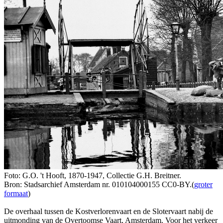
Foto: G.O. 't Hooft, 1870-1947, Collectie G.H. Breitner.
Bron: Stadsarchief Amsterdam nr. 010104000155 CC0-BY.(
groter
formaat
)
De overhaal tussen de Kostverlorenvaart en de Slotervaart nabij de
uitmonding van de Overtoomse Vaart, Amsterdam. Voor het verkeer