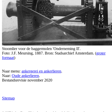
Stoomlier voor de baggermolen 'Onderneming II'.
Foto: J.F. Meursing, 1887. Bron: Stadsarchief Amsterdam. (
groter
formaat
)
Naar menu:
ankergerei en ankerlieren
.
Naar:
Oude ankerlieren
.
Bestandsrevisie november 2020
Sitemap