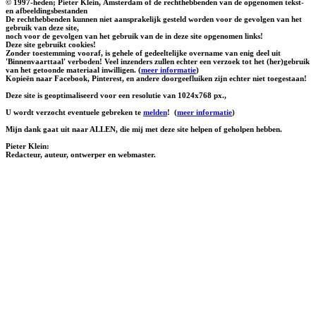
© 1997-heden; Pieter Klein, Amsterdam of de rechthebbenden van de opgenomen tekst-
en afbeeldingsbestanden
De rechthebbenden kunnen niet aansprakelijk gesteld worden voor de gevolgen van het
gebruik van deze site,
noch voor de gevolgen van het gebruik van de in deze site opgenomen links!
Deze site gebruikt cookies!
Zonder toestemming vooraf, is gehele of gedeeltelijke overname van enig deel uit
'Binnenvaarttaal' verboden! Veel inzenders zullen echter een verzoek tot het (her)gebruik
van het getoonde materiaal inwilligen. (
meer informatie
)
Kopieën naar Facebook, Pinterest, en andere doorgeefluiken zijn echter niet toegestaan!
Deze site is geoptimaliseerd voor een resolutie van 1024x768 px.,
U wordt verzocht eventuele gebreken te
melden
!
(
meer informatie
)
Mijn dank gaat uit naar ALLEN, die mij met deze site helpen of geholpen hebben.
Pieter Klein:
Redacteur, auteur, ontwerper en webmaster.