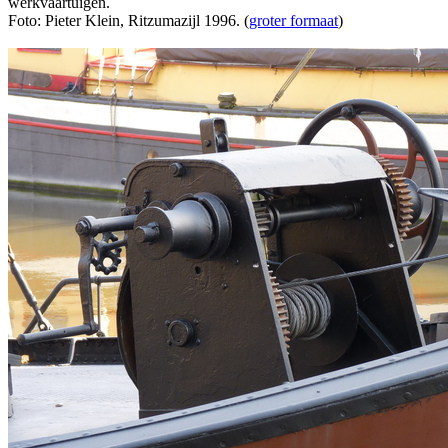
werkvaartuigen.
Foto: Pieter Klein, Ritzumazijl 1996. (
groter formaat
)