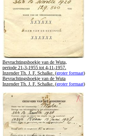
Bevrachtingsboekje van de Wuta,
periode 21-3-1955 tot 4-11-1957.
Inzender Th. J. F. Schalke. (
groter formaat
)
Bevrachtingsboekje van de Wuta
Inzender Th. J. F. Schalke. (
groter formaat
)