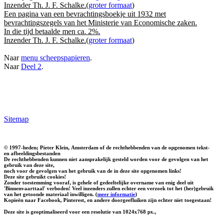
Inzender Th. J. F. Schalke.(
groter formaat
)
Een pagina van een bevrachtingsboekje uit 1932 met
bevrachtingszegels van het Ministerie van Economische zaken.
In die tijd betaalde men ca. 2%.
Inzender Th. J. F. Schalke.(
groter formaat
)
Naar
menu scheepspapieren
.
Naar
Deel 2
.
Sitemap
© 1997-heden; Pieter Klein, Amsterdam of de rechthebbenden van de opgenomen tekst-
en afbeeldingsbestanden
De rechthebbenden kunnen niet aansprakelijk gesteld worden voor de gevolgen van het
gebruik van deze site,
noch voor de gevolgen van het gebruik van de in deze site opgenomen links!
Deze site gebruikt cookies!
Zonder toestemming vooraf, is gehele of gedeeltelijke overname van enig deel uit
'Binnenvaarttaal' verboden! Veel inzenders zullen echter een verzoek tot het (her)gebruik
van het getoonde materiaal inwilligen. (
meer informatie
)
Kopieën naar Facebook, Pinterest, en andere doorgeefluiken zijn echter niet toegestaan!
Deze site is geoptimaliseerd voor een resolutie van 1024x768 px.,