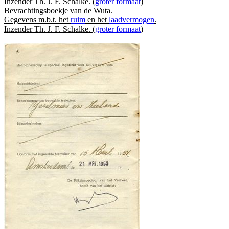
Inzender Th. J. F. Schalke. (
groter formaat
)
Bevrachtingsboekje van de Wuta.
Gegevens m.b.t. het
ruim
en het
laadvermogen
.
Inzender Th. J. F. Schalke. (
groter formaat
)