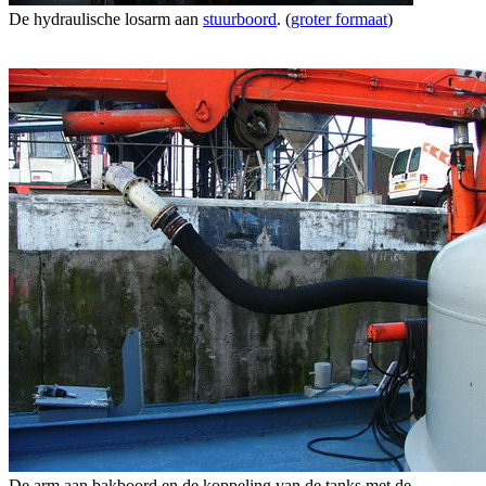
De hydraulische losarm aan
stuurboord
. (
groter formaat
)
De arm aan bakboord en de koppeling van de tanks met de