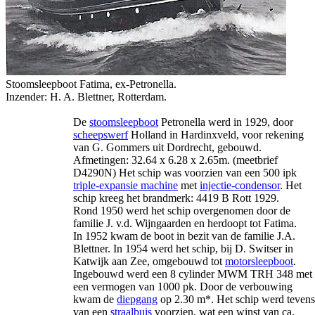
Stoomsleepboot Fatima, ex-Petronella.
Inzender: H. A. Blettner, Rotterdam.
De
stoomsleepboot
Petronella werd in 1929, door
scheepswerf
Holland in Hardinxveld, voor rekening
van G. Gommers uit Dordrecht, gebouwd.
Afmetingen: 32.64 x 6.28 x 2.65m. (meetbrief
D4290N) Het schip was voorzien van een 500 ipk
triple-expansie machine
met
injectie-condensor
. Het
schip kreeg het brandmerk: 4419 B Rott 1929.
Rond 1950 werd het schip overgenomen door de
familie J. v.d. Wijngaarden en herdoopt tot Fatima.
In 1952 kwam de boot in bezit van de familie J.A.
Blettner. In 1954 werd het schip, bij D. Switser in
Katwijk aan Zee, omgebouwd tot
motorsleepboot
.
Ingebouwd werd een 8 cylinder MWM TRH 348 met
een vermogen van 1000 pk. Door de verbouwing
kwam de
diepgang
op 2.30 m*. Het schip werd tevens
van een
straalbuis
voorzien, wat een winst van ca.