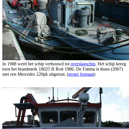
In 1988 werd het schip verbouwd tot
overslagschip
. Het schip kreeg
toen het brandmerk 18025 B Rott 1986. De Fatima is thans (2007)
met een Mercedes 220pk uitgerust. (
groter formaat
)