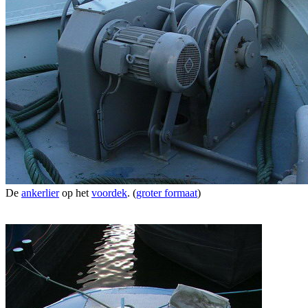
De
ankerlier
op het
voordek
. (
groter formaat
)