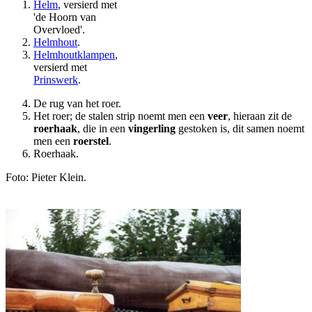
Helm
, versierd met
'de Hoorn van
Overvloed'.
Helmhout
.
Helmhoutklampen
,
versierd met
Prinswerk
.
De rug van het roer.
Het roer; de stalen strip noemt men een
veer
, hieraan zit de
roerhaak
, die in een
vingerling
gestoken is, dit samen noemt
men een
roerstel
.
Roerhaak.
Foto: Pieter Klein.