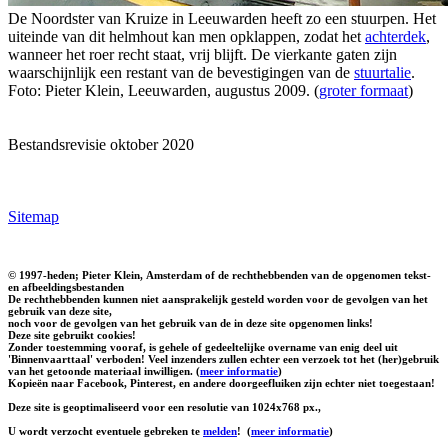
De Noordster van Kruize in Leeuwarden heeft zo een stuurpen. Het
uiteinde van dit helmhout kan men opklappen, zodat het
achterdek
,
wanneer het roer recht staat, vrij blijft. De vierkante gaten zijn
waarschijnlijk een restant van de bevestigingen van de
stuurtalie
.
Foto: Pieter Klein, Leeuwarden, augustus 2009. (
groter formaat
)
Bestandsrevisie oktober 2020
Sitemap
© 1997-heden; Pieter Klein, Amsterdam of de rechthebbenden van de opgenomen tekst-
en afbeeldingsbestanden
De rechthebbenden kunnen niet aansprakelijk gesteld worden voor de gevolgen van het
gebruik van deze site,
noch voor de gevolgen van het gebruik van de in deze site opgenomen links!
Deze site gebruikt cookies!
Zonder toestemming vooraf, is gehele of gedeeltelijke overname van enig deel uit
'Binnenvaarttaal' verboden! Veel inzenders zullen echter een verzoek tot het (her)gebruik
van het getoonde materiaal inwilligen. (
meer informatie
)
Kopieën naar Facebook, Pinterest, en andere doorgeefluiken zijn echter niet toegestaan!
Deze site is geoptimaliseerd voor een resolutie van 1024x768 px.,
U wordt verzocht eventuele gebreken te
melden
!
(
meer informatie
)