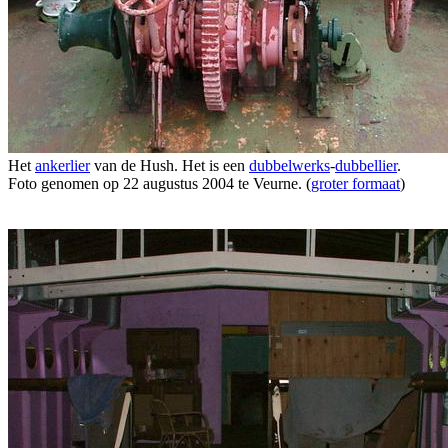
Het
ankerlier
van de Hush. Het is een
dubbelwerks
-
dubbellier
.
Foto genomen op 22 augustus 2004 te Veurne. (
groter formaat
)