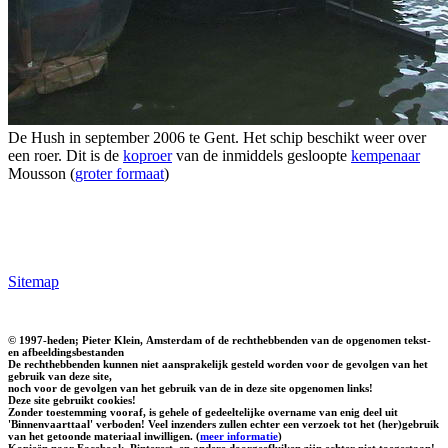
De Hush in september 2006 te Gent. Het schip beschikt weer over
een roer. Dit is de
koproer
van de inmiddels gesloopte
kempenaar
Mousson (
groter formaat
)
Sitemap
© 1997-heden; Pieter Klein, Amsterdam of de rechthebbenden van de opgenomen tekst-
en afbeeldingsbestanden
De rechthebbenden kunnen niet aansprakelijk gesteld worden voor de gevolgen van het
gebruik van deze site,
noch voor de gevolgen van het gebruik van de in deze site opgenomen links!
Deze site gebruikt cookies!
Zonder toestemming vooraf, is gehele of gedeeltelijke overname van enig deel uit
'Binnenvaarttaal' verboden! Veel inzenders zullen echter een verzoek tot het (her)gebruik
van het getoonde materiaal inwilligen. (
meer informatie
)
Kopieën naar Facebook, Pinterest, en andere doorgeefluiken zijn echter niet toegestaan!