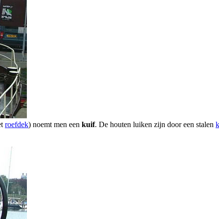
et
roefdek
) noemt men een
kuif
. De houten luiken zijn door een stalen