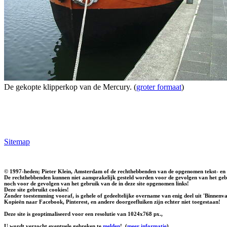
De gekopte klipperkop van de Mercury. (
groter formaat
)
Sitemap
© 1997-heden; Pieter Klein, Amsterdam of de rechthebbenden van de opgenomen tekst- en 
De rechthebbenden kunnen niet aansprakelijk gesteld worden voor de gevolgen van het gebr
noch voor de gevolgen van het gebruik van de in deze site opgenomen links!
Deze site gebruikt cookies!
Zonder toestemming vooraf, is gehele of gedeeltelijke overname van enig deel uit 'Binnenvaa
Kopieën naar Facebook, Pinterest, en andere doorgeefluiken zijn echter niet toegestaan!
Deze site is geoptimaliseerd voor een resolutie van 1024x768 px.,
U wordt verzocht eventuele gebreken te
melden
!
(
meer informatie
)