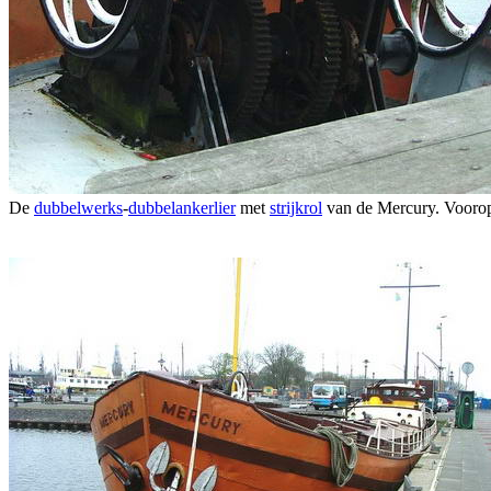
De
dubbelwerks
-
dubbelankerlier
met
strijkrol
van de Mercury. Voorop 