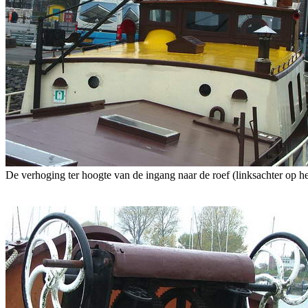
De verhoging ter hoogte van de ingang naar de roef (linksachter op h