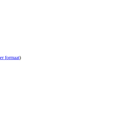
ter formaat
)