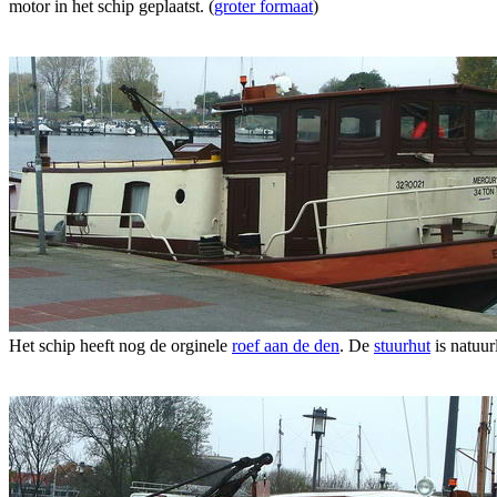
motor in het schip geplaatst. (
groter formaat
)
Het schip heeft nog de orginele
roef aan de den
. De
stuurhut
is natuur