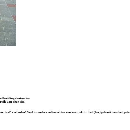
afbeeldingsbestanden
uik van deze site,
rttaal' verboden! Veel inzenders zullen echter een verzoek tot het (her)gebruik van het geto