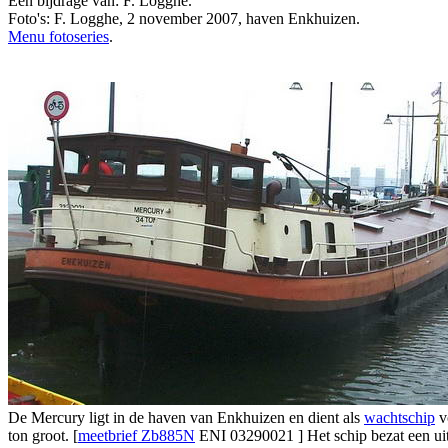
Een bijdrage van: F. Logghe.
Foto's: F. Logghe, 2 november 2007, haven Enkhuizen.
Menu fotoseries
.
De Mercury ligt in de haven van Enkhuizen en dient als
wachtschip
v
ton groot. [
meetbrief Zb885N
ENI 03290021 ] Het schip bezat een ui