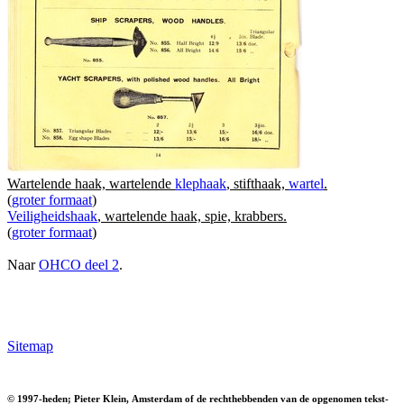
Wartelende haak, wartelende
klephaak
, stifthaak,
wartel
.
(
groter formaat
)
Veiligheidshaak
, wartelende haak, spie, krabbers.
(
groter formaat
)
Naar
OHCO deel 2
.
Sitemap
© 1997-heden; Pieter Klein, Amsterdam of de rechthebbenden van de opgenomen tekst-