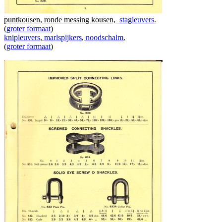
puntkousen, ronde messing kousen,
stagleuvers
.
(
groter formaat
)
knipleuvers
,
marlspijkers
,
noodschalm
.
(
groter formaat
)