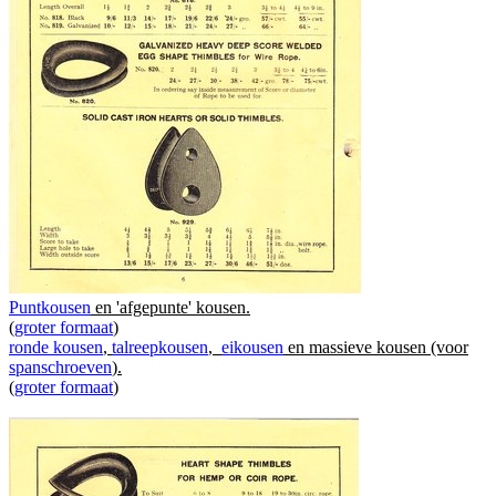
Puntkousen
en 'afgepunte' kousen.
(
groter formaat
)
ronde kousen
,
talreepkousen
,
eikousen
en massieve kousen (voor
spanschroeven
).
(
groter formaat
)