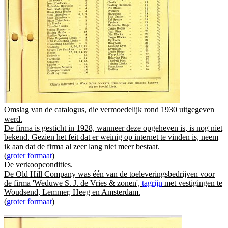
Omslag van de catalogus, die vermoedelijk rond 1930 uitgegeven
werd.
De firma is gesticht in 1928, wanneer deze opgeheven is, is nog niet
bekend. Gezien het feit dat er weinig op internet te vinden is, neem
ik aan dat de firma al zeer lang niet meer bestaat.
(
groter formaat
)
De verkoopcondities.
De Old Hill Company was één van de toeleveringsbedrijven voor
de firma 'Weduwe S. J. de Vries & zonen',
tagrijn
met vestigingen te
Woudsend, Lemmer, Heeg en Amsterdam.
(
groter formaat
)