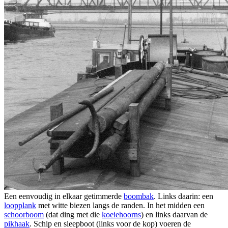
Een eenvoudig in elkaar getimmerde
boombak
. Links daarin: een
loopplank
met witte biezen langs de randen. In het midden een
schoorboom
(dat ding met die
koeiehoorns
) en links daarvan de
pikhaak
. Schip en sleepboot (links voor de kop) voeren de