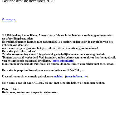
Bestandsrevisie december 2020
Sitemap
© 1997-heden; Pieter Klein, Amsterdam of de rechthebbenden van de opgenomen tekst-
en afbeeldingsbestanden
De rechthebbenden kunnen niet aansprakelijk gesteld worden voor de gevolgen van het
gebruik van deze site,
noch voor de gevolgen van het gebruik van de in deze site opgenomen links!
Deze site gebruikt cookies!
Zonder toestemming vooraf, is gehele of gedeeltelijke overname van enig deel uit
'Binnenvaarttaal' verboden! Veel inzenders zullen echter een verzoek tot het (her)gebruik
van het getoonde materiaal inwilligen. (
meer informatie
)
Kopieën naar Facebook, Pinterest, en andere doorgeefluiken zijn echter niet toegestaan!
Deze site is geoptimaliseerd voor een resolutie van 1024x768 px.,
U wordt verzocht eventuele gebreken te
melden
!
(
meer informatie
)
Mijn dank gaat uit naar ALLEN, die mij met deze site helpen of geholpen hebben.
Pieter Klein:
Redacteur, auteur, ontwerper en webmaster.