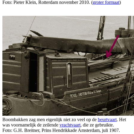
Foto: Pieter Klein, Rotterdam november 2010. (
groter formaat
)
Boombakken zag men eigenlijk niet zo veel op de
beurtvaart
. Het
was voornamelijk de zeilende
vrachtvaart
, die ze gebruikte.
Foto: G.H. Breitner, Prins Hendrikkade Amsterdam, juli 1907.