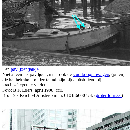
Een
paviljoentjalkje
.
Niet alleen het paviljoen, maar ook de
stuurboog/luiwagen
, (pijlen)
die het helmhout ondersteund, zijn bijna uitsluitend bij
vrachtschepen te vinden.
Foto: B.F. Eilers, april 1908. cc0.
Bron Stadsarchief Amsterdam nr. 010186000774. (
groter formaat
)