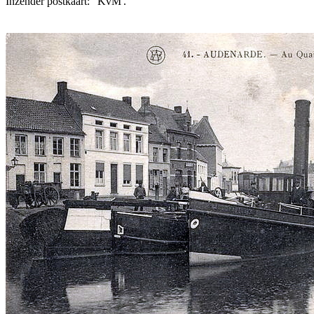
Inzender postkaart: 'KvM'.