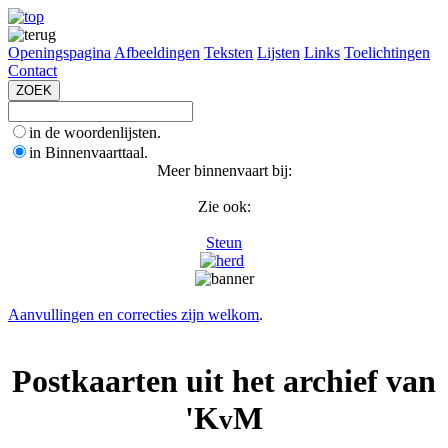
Openingspagina
Afbeeldingen
Teksten
Lijsten
Links
Toelichtingen
Contact
in de woordenlijsten.
in Binnenvaarttaal.
Meer binnenvaart bij:
Zie ook:
Steun
Aanvullingen en correcties zijn welkom
.
Postkaarten uit het archief van
'K
M
v