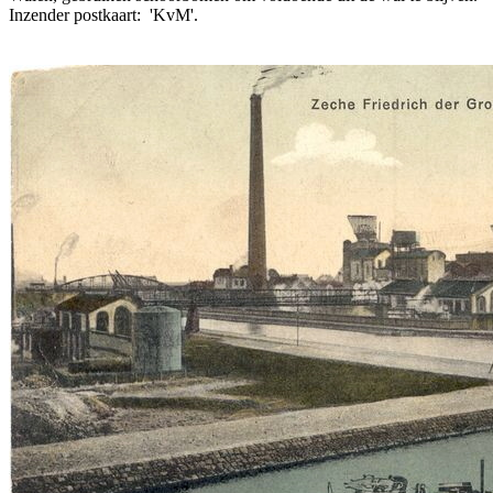
Inzender postkaart: 'KvM'.