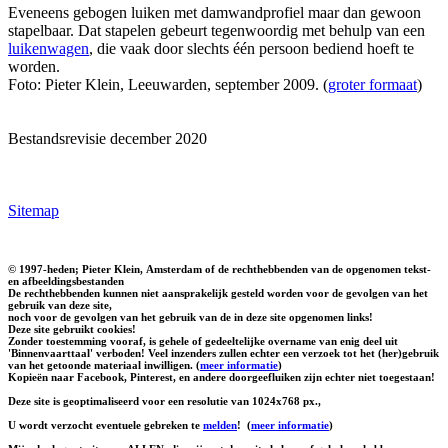
Eveneens gebogen luiken met damwandprofiel maar dan gewoon
stapelbaar. Dat stapelen gebeurt tegenwoordig met behulp van een
luikenwagen
, die vaak door slechts één persoon bediend hoeft te
worden.
Foto: Pieter Klein, Leeuwarden, september 2009. (
groter formaat
)
Bestandsrevisie december 2020
Sitemap
© 1997-heden; Pieter Klein, Amsterdam of de rechthebbenden van de opgenomen tekst-
en afbeeldingsbestanden
De rechthebbenden kunnen niet aansprakelijk gesteld worden voor de gevolgen van het
gebruik van deze site,
noch voor de gevolgen van het gebruik van de in deze site opgenomen links!
Deze site gebruikt cookies!
Zonder toestemming vooraf, is gehele of gedeeltelijke overname van enig deel uit
'Binnenvaarttaal' verboden! Veel inzenders zullen echter een verzoek tot het (her)gebruik
van het getoonde materiaal inwilligen. (
meer informatie
)
Kopieën naar Facebook, Pinterest, en andere doorgeefluiken zijn echter niet toegestaan!
Deze site is geoptimaliseerd voor een resolutie van 1024x768 px.,
U wordt verzocht eventuele gebreken te
melden
!
(
meer informatie
)