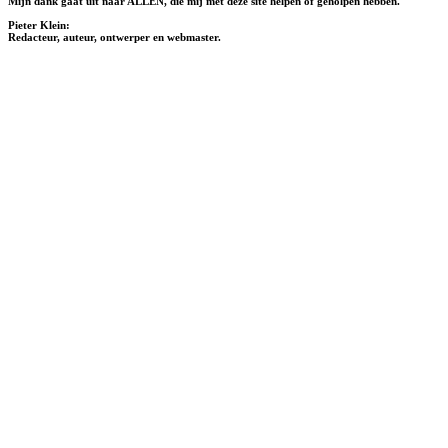
Mijn dank gaat uit naar ALLEN, die mij met deze site helpen of geholpen hebben.
Pieter Klein:
Redacteur, auteur, ontwerper en webmaster.