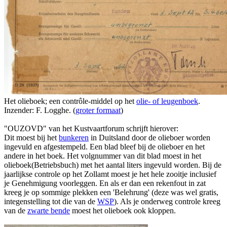
Het olieboek; een contrôle-middel op het
olie- of leugenboek
.
Inzender: F. Logghe. (
groter formaat
)
"OUZOVD" van het Kustvaartforum schrijft hierover:
Dit moest bij het
bunkeren
in Duitsland door de olieboer worden
ingevuld en afgestempeld. Een blad bleef bij de olieboer en het
andere in het boek. Het volgnummer van dit blad moest in het
olieboek(Betriebsbuch) met het aantal liters ingevuld worden. Bij de
jaarlijkse controle op het Zollamt moest je het hele zooitje inclusief
je Genehmigung voorleggen. En als er dan een rekenfout in zat
kreeg je op sommige plekken een 'Belehrung' (deze was wel gratis,
integenstelling tot die van de
WSP
). Als je onderweg controle kreeg
van de
zwarte bende
moest het olieboek ook kloppen.