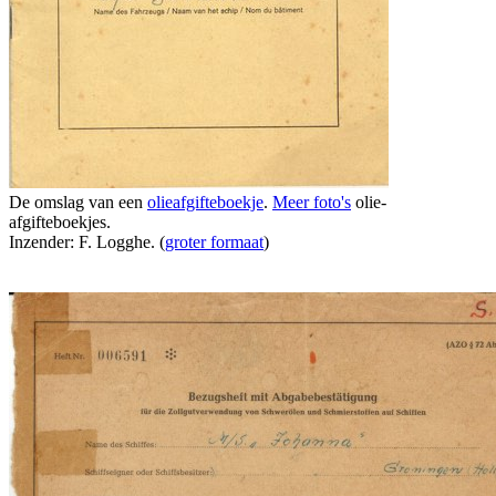
De omslag van een
olieafgifteboekje
.
Meer foto's
olie-
afgifteboekjes.
Inzender: F. Logghe. (
groter formaat
)