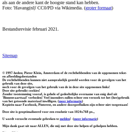
als aan de andere kant de hoogste stand kan hebben.
Foto: 'Havang(nl)' CC0/PD via Wikimedia. (
groter formaat
)
Bestandsrevisie februari 2021.
Sitemap
© 1997-heden; Pieter Klein, Amsterdam of de rechthebbenden van de opgenomen tekst-
en afbeeldingsbestanden
De rechthebbenden kunnen niet aansprakelijk gesteld worden voor de gevolgen van het
gebruik van deze site,
noch voor de gevolgen van het gebruik van de in deze site opgenomen links!
Deze site gebruikt cookies!
Zonder toestemming vooraf, is gehele of gedeeltelijke overname van enig deel uit
'Binnenvaarttaal' verboden! Veel inzenders zullen echter een verzoek tot het (her)gebruik
van het getoonde materiaal inwilligen. (
meer informatie
)
Kopieën naar Facebook, Pinterest, en andere doorgeefluiken zijn echter niet toegestaan!
Deze site is geoptimaliseerd voor een resolutie van 1024x768 px.,
U wordt verzocht eventuele gebreken te
melden
!
(
meer informatie
)
Mijn dank gaat uit naar ALLEN, die mij met deze site helpen of geholpen hebben.