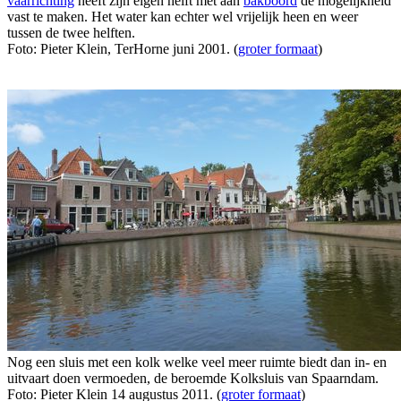
vaarrichting
heeft zijn eigen helft met aan
bakboord
de mogelijkheid
vast te maken. Het water kan echter wel vrijelijk heen en weer
tussen de twee helften.
Foto: Pieter Klein, TerHorne juni 2001. (
groter formaat
)
Nog een sluis met een kolk welke veel meer ruimte biedt dan in- en
uitvaart doen vermoeden, de beroemde Kolksluis van Spaarndam.
Foto: Pieter Klein 14 augustus 2011. (
groter formaat
)