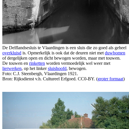
De Delflandsesluis te Vlaardingen is een sluis die zo goed als geheel
overkluisd
is. Opmerkelijk is ook dat de deuren niet met
duwbomen
of dergelijken open en dicht bewogen worden, maar met touwen.
De touwen en
rinketten
worden vermoedelijk wel weer met
lierwerken
, op het linker
sluishoofd
, bewogen.
Foto: C.J. Steenbergh, Vlaardingen 1921.
Bron: Rijksdienst v.h. Cultureel Erfgoed. CC0-BY. (
groter formaat
)