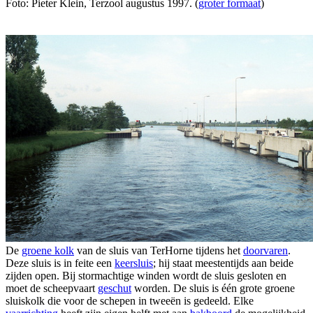
Foto: Pieter Klein, Terzool augustus 1997. (
groter formaat
)
De
groene kolk
van de sluis van TerHorne tijdens het
doorvaren
.
Deze sluis is in feite een
keersluis
; hij staat meestentijds aan beide
zijden open. Bij stormachtige winden wordt de sluis gesloten en
moet de scheepvaart
geschut
worden. De sluis is één grote groene
sluiskolk die voor de schepen in tweeën is gedeeld. Elke