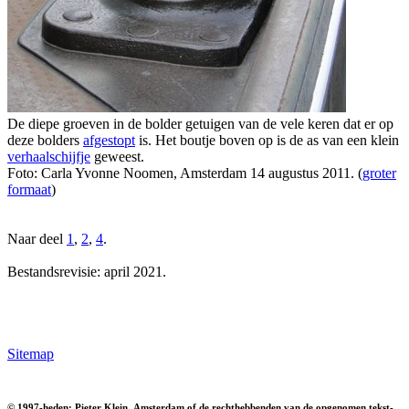
De diepe groeven in de bolder getuigen van de vele keren dat er op
deze bolders
afgestopt
is. Het boutje boven op is de as van een klein
verhaalschijfje
geweest.
Foto: Carla Yvonne Noomen, Amsterdam 14 augustus 2011. (
groter
formaat
)
Naar deel
1
,
2
,
4
.
Bestandsrevisie: april 2021.
Sitemap
© 1997-heden; Pieter Klein, Amsterdam of de rechthebbenden van de opgenomen tekst-