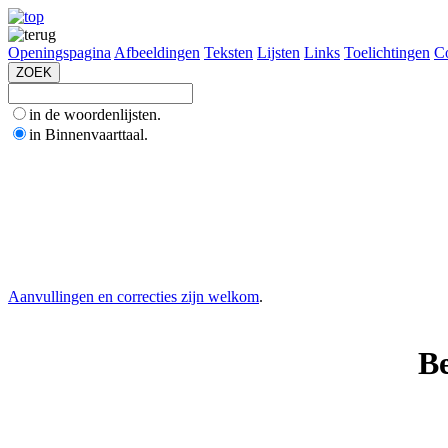
Openingspagina
Afbeeldingen
Teksten
Lijsten
Links
Toelichtingen
Co
in de woordenlijsten.
in Binnenvaarttaal.
Aanvullingen en correcties zijn welkom
.
Be