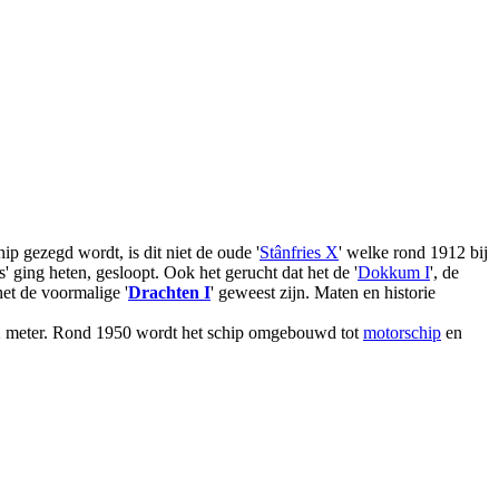
ip gezegd wordt, is dit niet de oude '
Stânfries X
' welke rond 1912 bij
 ging heten, gesloopt. Ook het gerucht dat het de '
Dokkum I
', de
et de voormalige '
Drachten I
' geweest zijn. Maten en historie
,2 meter. Rond 1950 wordt het schip omgebouwd tot
motorschip
en