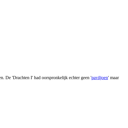
n. De 'Drachten I' had oorspronkelijk echter geen '
paviljoen
' maar