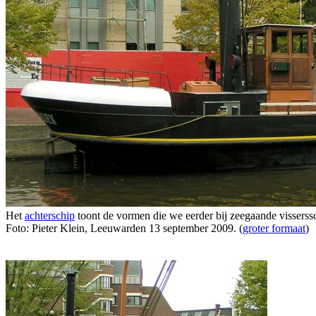
Het
achterschip
toont de vormen die we eerder bij zeegaande visserss
Foto: Pieter Klein, Leeuwarden 13 september 2009. (
groter formaat
)