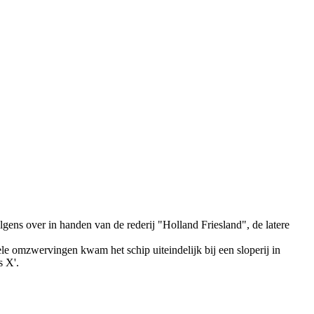
ns over in handen van de rederij "Holland Friesland", de latere
le omzwervingen kwam het schip uiteindelijk bij een sloperij in
s X'.