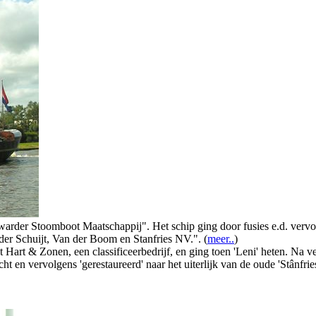
er Stoomboot Maatschappij". Het schip ging door fusies e.d. vervolge
 der Schuijt, Van der Boom en Stanfries NV.". (
meer..
)
art & Zonen, een classificeerbedrijf, en ging toen 'Leni' heten. Na ve
t en vervolgens 'gerestaureerd' naar het uiterlijk van de oude 'Stânfrie