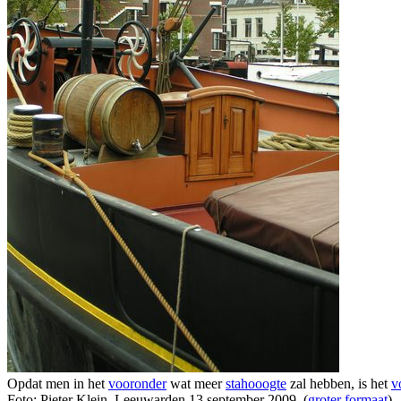
Opdat men in het
vooronder
wat meer
stahooogte
zal hebben, is het
v
Foto: Pieter Klein, Leeuwarden 13 september 2009. (
groter formaat
)