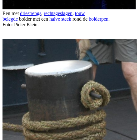
Een met
driestrengs
,
rechtsgeslagen
,
touw
belegde
bolder met een
halve steek
rond de
bolderpen
.
Foto: Pieter Klein.