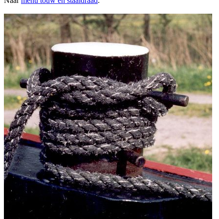
Naar
menu touw en staaldraad
.