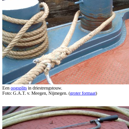
Een
oogsplits
in driestrengstouw.
Foto: G.A.T. v. Meegen, Nijmegen. (
groter formaat
)