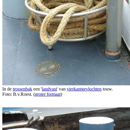
In de
trossenbak
een '
landvast
' van
vierkantgevlochten
touw.
Foto: B.v.Roest. (
groter formaat
)