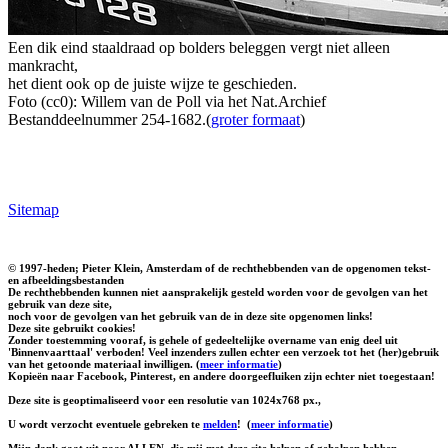
Een dik eind staaldraad op bolders beleggen vergt niet alleen
mankracht,
het dient ook op de juiste wijze te geschieden.
Foto (cc0): Willem van de Poll via het Nat.Archief
Bestanddeelnummer 254-1682.(
groter formaat
)
Sitemap
© 1997-heden; Pieter Klein, Amsterdam of de rechthebbenden van de opgenomen tekst-
en afbeeldingsbestanden
De rechthebbenden kunnen niet aansprakelijk gesteld worden voor de gevolgen van het
gebruik van deze site,
noch voor de gevolgen van het gebruik van de in deze site opgenomen links!
Deze site gebruikt cookies!
Zonder toestemming vooraf, is gehele of gedeeltelijke overname van enig deel uit
'Binnenvaarttaal' verboden! Veel inzenders zullen echter een verzoek tot het (her)gebruik
van het getoonde materiaal inwilligen. (
meer informatie
)
Kopieën naar Facebook, Pinterest, en andere doorgeefluiken zijn echter niet toegestaan!
Deze site is geoptimaliseerd voor een resolutie van 1024x768 px.,
U wordt verzocht eventuele gebreken te
melden
!
(
meer informatie
)
Mijn dank gaat uit naar ALLEN, die mij met deze site helpen of geholpen hebben.