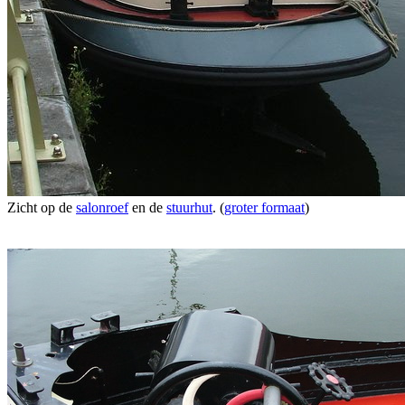
Zicht op de
salonroef
en de
stuurhut
. (
groter formaat
)