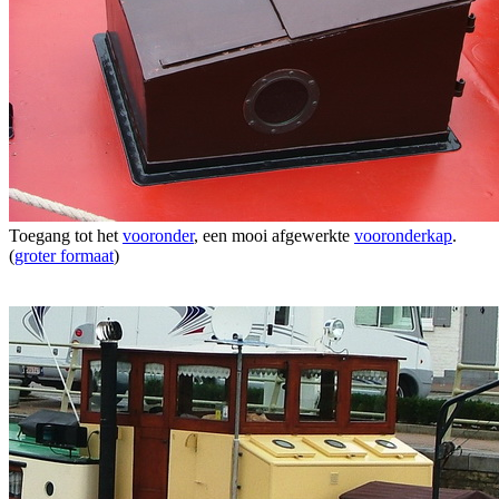
Toegang tot het
vooronder
, een mooi afgewerkte
vooronderkap
.
(
groter formaat
)