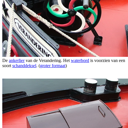
De
ankerlier
van de Verandering. Het
waterbord
is voorzien van een
soort
schanddeksel
. (
groter formaat
)