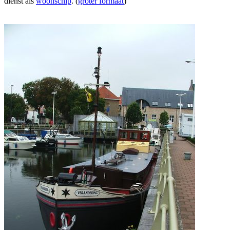
dienst als
woonschip
. (
groter formaat
)