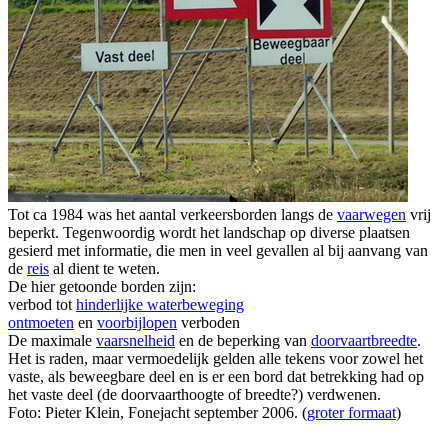
Tot ca 1984 was het aantal verkeersborden langs de
vaarwegen
vrij
beperkt. Tegenwoordig wordt het landschap op diverse plaatsen
gesierd met informatie, die men in veel gevallen al bij aanvang van
de
reis
al dient te weten.
De hier getoonde borden zijn:
verbod tot
hinderlijke waterbeweging
ontmoeten
en
voorbijlopen
verboden
De maximale
vaarsnelheid
en de beperking van
doorvaartbreedte
.
Het is raden, maar vermoedelijk gelden alle tekens voor zowel het
vaste, als beweegbare deel en is er een bord dat betrekking had op
het vaste deel (de doorvaarthoogte of breedte?) verdwenen.
Foto: Pieter Klein, Fonejacht september 2006. (
groter formaat
)