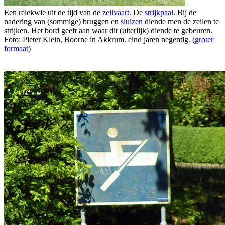
Een relekwie uit de tijd van de
zeilvaart
. De
strijkpaal
. Bij de
nadering van (sommige) bruggen en
sluizen
diende men de zeilen te
strijken. Het bord geeft aan waar dit (uiterlijk) diende te gebeuren.
Foto: Pieter Klein, Boorne in Akkrum. eind jaren negentig. (
groter
formaat
)