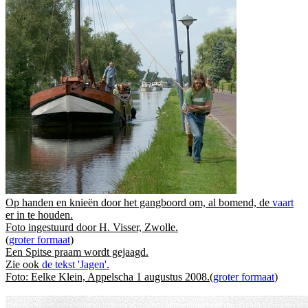
Op handen en knieën door het gangboord om, al bomend, de
vaart
er in te houden.
Foto ingestuurd door H. Visser, Zwolle.
(
groter formaat
)
Een Spitse praam wordt gejaagd.
Zie ook
de tekst 'Jagen'
.
Foto: Eelke Klein, Appelscha 1 augustus 2008.(
groter formaat
)