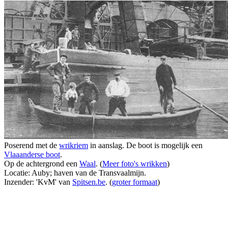
Poserend met de
wrikriem
in aanslag. De boot is mogelijk een
Vlaaanderse boot
.
Op de achtergrond een
Waal
. (
Meer foto's wrikken
)
Locatie: Auby; haven van de Transvaalmijn.
Inzender: 'KvM' van
Spitsen.be
. (
groter formaat
)