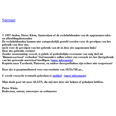
Sitemap
© 1997-heden; Pieter Klein, Amsterdam of de rechthebbenden van de opgenomen tekst-
en afbeeldingsbestanden
De rechthebbenden kunnen niet aansprakelijk gesteld worden voor de gevolgen van het
gebruik van deze site,
noch voor de gevolgen van het gebruik van de in deze site opgenomen links!
Deze site gebruikt cookies!
Zonder toestemming vooraf, is gehele of gedeeltelijke overname van enig deel uit
'Binnenvaarttaal' verboden! Veel inzenders zullen echter een verzoek tot het (her)gebruik
van het getoonde materiaal inwilligen. (
meer informatie
)
Kopieën naar Facebook, Pinterest, en andere doorgeefluiken zijn echter niet toegestaan!
Deze site is geoptimaliseerd voor een resolutie van 1024x768 px.,
U wordt verzocht eventuele gebreken te
melden
!
(
meer informatie
)
Mijn dank gaat uit naar ALLEN, die mij met deze site helpen of geholpen hebben.
Pieter Klein:
Redacteur, auteur, ontwerper en webmaster.