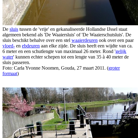
De
sluis
tussen de 'vrije' en gekanaliseerde Hollandse IJssel staat
algemeen bekend als 'De Waaiersluis' of 'De Waaierschutsluis'. De
sluis beschikt behalve over een stel
waaierdeuren
ook over een paar
vloed-
en
ebdeuren
aan elke zijde. De sluis heeft een wijdte van ca.
6 meter en een schutlengte van maximaal 26 meter. Rond '
gelijk
water
' kunnen echter schepen tot een lengte van 35 à 40 meter de
sluis passeren.
Foto: Carla Yvonne Noomen, Gouda, 27 maart 2011. (
groter
formaat
)