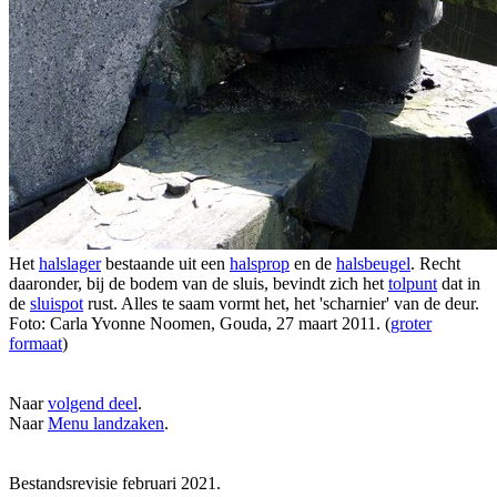
Het
halslager
bestaande uit een
halsprop
en de
halsbeugel
. Recht
daaronder, bij de bodem van de sluis, bevindt zich het
tolpunt
dat in
de
sluispot
rust. Alles te saam vormt het, het 'scharnier' van de deur.
Foto: Carla Yvonne Noomen, Gouda, 27 maart 2011. (
groter
formaat
)
Naar
volgend deel
.
Naar
Menu landzaken
.
Bestandsrevisie februari 2021.