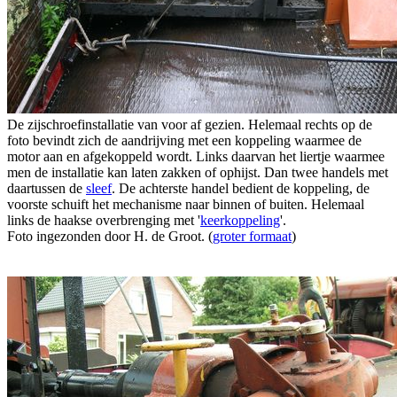
De zijschroefinstallatie van voor af gezien. Helemaal rechts op de
foto bevindt zich de aandrijving met een koppeling waarmee de
motor aan en afgekoppeld wordt. Links daarvan het liertje waarmee
men de installatie kan laten zakken of ophijst. Dan twee handels met
daartussen de
sleef
. De achterste handel bedient de koppeling, de
voorste schuift het mechanisme naar binnen of buiten. Helemaal
links de haakse overbrenging met '
keerkoppeling
'.
Foto ingezonden door H. de Groot. (
groter formaat
)