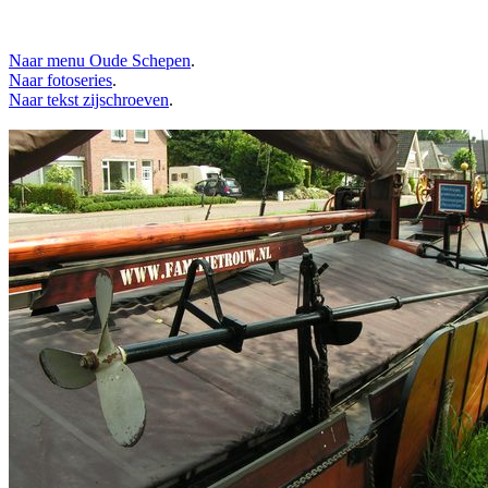
Naar menu Oude Schepen
.
Naar fotoseries
.
Naar tekst zijschroeven
.