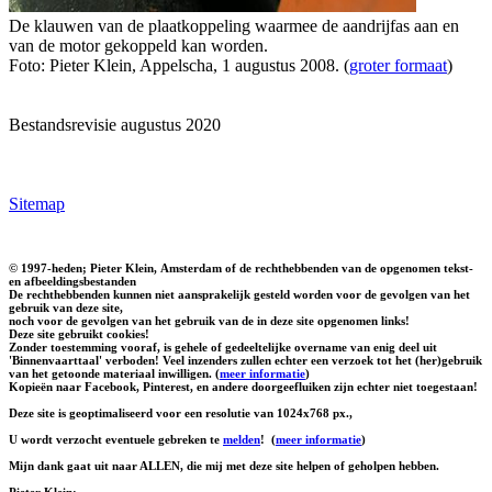
De klauwen van de plaatkoppeling waarmee de aandrijfas aan en
van de motor gekoppeld kan worden.
Foto: Pieter Klein, Appelscha, 1 augustus 2008. (
groter formaat
)
Bestandsrevisie augustus 2020
Sitemap
© 1997-heden; Pieter Klein, Amsterdam of de rechthebbenden van de opgenomen tekst-
en afbeeldingsbestanden
De rechthebbenden kunnen niet aansprakelijk gesteld worden voor de gevolgen van het
gebruik van deze site,
noch voor de gevolgen van het gebruik van de in deze site opgenomen links!
Deze site gebruikt cookies!
Zonder toestemming vooraf, is gehele of gedeeltelijke overname van enig deel uit
'Binnenvaarttaal' verboden! Veel inzenders zullen echter een verzoek tot het (her)gebruik
van het getoonde materiaal inwilligen. (
meer informatie
)
Kopieën naar Facebook, Pinterest, en andere doorgeefluiken zijn echter niet toegestaan!
Deze site is geoptimaliseerd voor een resolutie van 1024x768 px.,
U wordt verzocht eventuele gebreken te
melden
!
(
meer informatie
)
Mijn dank gaat uit naar ALLEN, die mij met deze site helpen of geholpen hebben.
Pieter Klein: