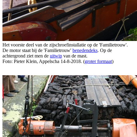
Het voorste deel van de zijschroefinstallatie op de 'Familietrouw'.
De motor staat bij de 'Familietrouw'
benedendeks
. Op de
achtergrond ziet men de
uitwip
van de mast.
Foto: Pieter Klein, Appelscha 14-8-2018. (
groter formaat
)