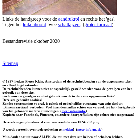
Links de handgreep voor de
aandrukrol
en rechts het 'gas'.
Tegen het
luikenhoofd
twee
schalkijzers
. (
groter formaat
)
Bestandsrevisie oktober 2020
Sitemap
© 1997-heden; Pieter Klein, Amsterdam of de rechthebbenden van de opgenomen tekst-
en afbeeldingsbestanden
De rechthebbenden kunnen niet aansprakelijk gesteld worden voor de gevolgen van het
gebruik van deze site,
noch voor de gevolgen van het gebruik van de in deze site opgenomen links!
Deze site gebruikt cookies!
Zonder toestemming vooraf, is gehele of gedeeltelijke overname van enig deel uit
'Binnenvaarttaal' verboden! Veel inzenders zullen echter een verzoek tot het (her)gebruik
van het getoonde materiaal inwilligen. (
meer informatie
)
Kopieën naar Facebook, Pinterest, en andere doorgeefluiken zijn echter niet toegestaan!
Deze site is geoptimaliseerd voor een resolutie van 1024x768 px.,
U wordt verzocht eventuele gebreken te
melden
!
(
meer informatie
)
Mijn dank gaat uit naar ALLEN, die mij met deze site helpen of geholpen hebben.