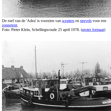
De roef van de 'Adea' is voorzien van
scepters
en
strevels
voor een
zonnetent
.
Foto: Pieter Klein, Schellingwoude 25 april 1978. (
groter formaat
)