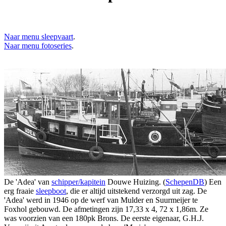
Naar menu sleepvaart
.
Naar menu fotoseries
.
De 'Adea' van
schipper/kapitein
Douwe Huizing. (
SchepenDB
) Een
erg fraaie
sleepboot
, die er altijd uitstekend verzorgd uit zag. De
'Adea' werd in 1946 op de werf van Mulder en Suurmeijer te
Foxhol gebouwd. De afmetingen zijn 17,33 x 4, 72 x 1,86m. Ze
was voorzien van een 180pk Brons. De eerste eigenaar, G.H.J.