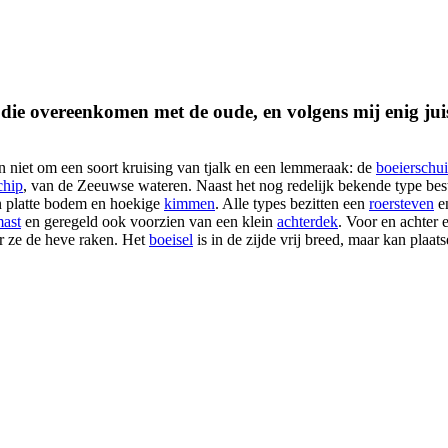
 die overeenkomen met de oude, en volgens mij enig juis
n niet om een soort kruising van tjalk en een lemmeraak: de
boeierschui
chip
, van de Zeeuwse wateren. Naast het nog redelijk bekende type be
n platte bodem en hoekige
kimmen
. Alle types bezitten een
roersteven
en
ast
en geregeld ook voorzien van een klein
achterdek
. Voor en achter 
ar ze de heve raken. Het
boeisel
is in de zijde vrij breed, maar kan plaats