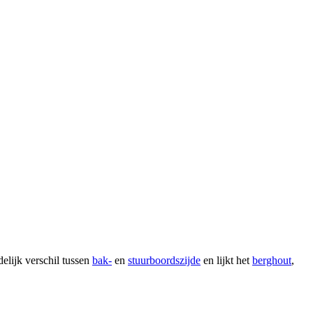
delijk verschil tussen
bak-
en
stuurboordszijde
en lijkt het
berghout
,