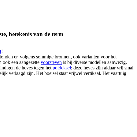
te, betekenis van de term
t
!
stonden er, volgens sommige bronnen, ook varianten voor het
 ook een aangezette
voorsteven
is bij diverse modellen aanwezig.
eindigen de heves tegen het
potdeksel
; deze heves zijn aldaar vrij smal.
elijk verlaagd zijn. Het boeisel staat vrijwel vertikaal. Het vaartuig