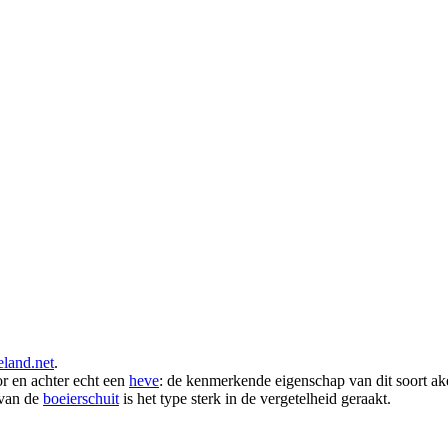
eland.net
.
oor en achter echt een
heve
: de kenmerkende eigenschap van dit soort ak
 van de
boeierschuit
is het type sterk in de vergetelheid geraakt.