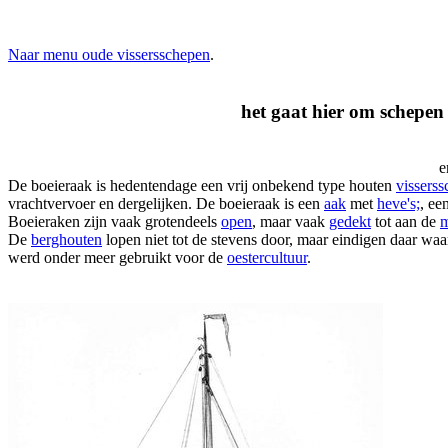
Naar menu oude vissersschepen
.
het gaat hier om schepen
e
De boeieraak is hedentendage een vrij onbekend type houten
visserss
vrachtvervoer en dergelijken. De boeieraak is een
aak
met
heve's;
, ee
Boeieraken zijn vaak grotendeels
open
, maar vaak
gedekt
tot aan de
m
De
berghouten
lopen niet tot de stevens door, maar eindigen daar wa
werd onder meer gebruikt voor de
oestercultuur
.