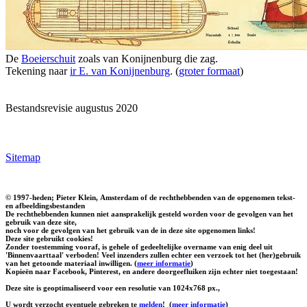
De
Boeierschuit
zoals van Konijnenburg die zag.
Tekening naar
ir E. van Konijnenburg
. (
groter formaat
)
Bestandsrevisie augustus 2020
Sitemap
© 1997-heden; Pieter Klein, Amsterdam of de rechthebbenden van de opgenomen tekst-
en afbeeldingsbestanden
De rechthebbenden kunnen niet aansprakelijk gesteld worden voor de gevolgen van het
gebruik van deze site,
noch voor de gevolgen van het gebruik van de in deze site opgenomen links!
Deze site gebruikt cookies!
Zonder toestemming vooraf, is gehele of gedeeltelijke overname van enig deel uit
'Binnenvaarttaal' verboden! Veel inzenders zullen echter een verzoek tot het (her)gebruik
van het getoonde materiaal inwilligen. (
meer informatie
)
Kopieën naar Facebook, Pinterest, en andere doorgeefluiken zijn echter niet toegestaan!
Deze site is geoptimaliseerd voor een resolutie van 1024x768 px.,
U wordt verzocht eventuele gebreken te
melden
!
(
meer informatie
)