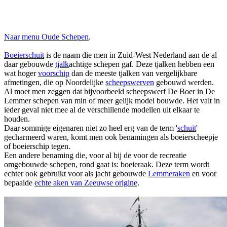
Naar menu Oude Schepen
.
Boeierschuit
is de naam die men in Zuid-West Nederland aan de al
daar gebouwde
tjalk
achtige schepen gaf. Deze tjalken hebben een
wat hoger
voorschip
dan de meeste tjalken van vergelijkbare
afmetingen, die op Noordelijke
scheepswerven
gebouwd werden.
Al moet men zeggen dat bijvoorbeeld scheepswerf De Boer in De
Lemmer schepen van min of meer gelijk model bouwde. Het valt in
ieder geval niet mee al de verschillende modellen uit elkaar te
houden.
Daar sommige eigenaren niet zo heel erg van de term '
schuit
'
gecharmeerd waren, komt men ook benamingen als boeierscheepje
of boeierschip tegen.
Een andere benaming die, voor al bij de voor de recreatie
omgebouwde schepen, rond gaat is: boeieraak. Deze term wordt
echter ook gebruikt voor als jacht gebouwde
Lemmeraken
en voor
bepaalde
echte aken van Zeeuwse origine
.