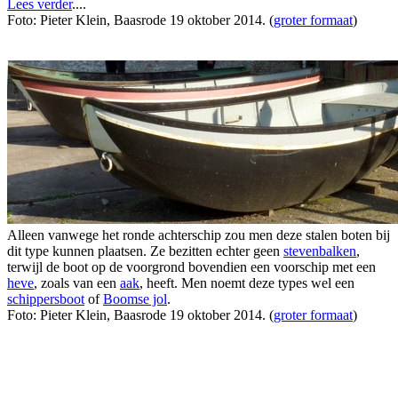
Lees verder
....
Foto: Pieter Klein, Baasrode 19 oktober 2014. (
groter formaat
)
Alleen vanwege het ronde achterschip zou men deze stalen boten bij
dit type kunnen plaatsen. Ze bezitten echter geen
stevenbalken
,
terwijl de boot op de voorgrond bovendien een voorschip met een
heve
, zoals van een
aak
, heeft. Men noemt deze types wel een
schippersboot
of
Boomse jol
.
Foto: Pieter Klein, Baasrode 19 oktober 2014. (
groter formaat
)