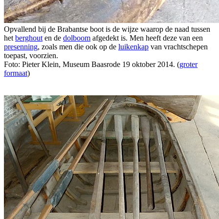
Opvallend bij de Brabantse boot is de wijze waarop de naad tussen
het
berghout
en de
dolboom
afgedekt is. Men heeft deze van een
presenning
, zoals men die ook op de
luikenkap
van vrachtschepen
toepast, voorzien.
Foto: Pieter Klein, Museum Baasrode 19 oktober 2014. (
groter
formaat
)