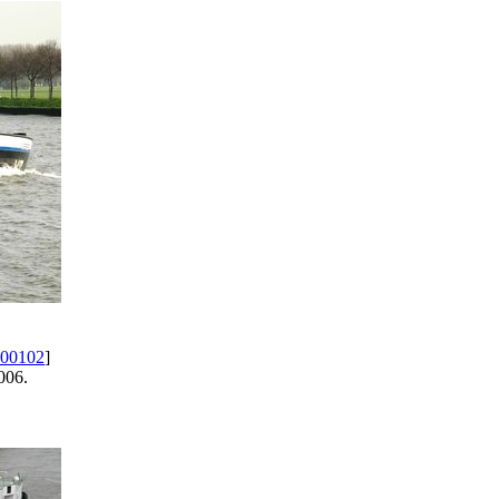
00102
]
006.