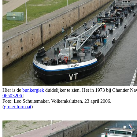
Hier is de
bunkergiek
duidelijker te zien. Het in 1973 bij Chantier 
06503206
]
Foto: Leo Schuitemaker, Volkeraksluizen, 23 april 2006.
(
groter formaat
)