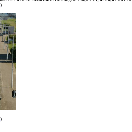
t
)
n
t
)