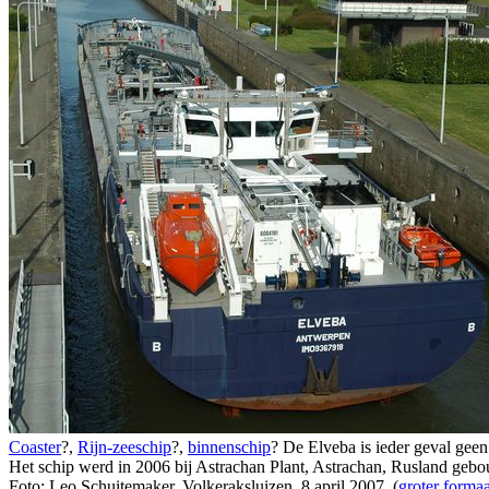
Coaster
?,
Rijn-zeeschip
?,
binnenschip
? De Elveba is ieder geval gee
Het schip werd in 2006 bij Astrachan Plant, Astrachan, Rusland geb
Foto: Leo Schuitemaker, Volkeraksluizen, 8 april 2007. (
groter formaa