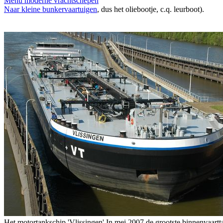
Menu moderne vrachtschepen
Naar kleine bunkervaartuigen
, dus het oliebootje, c.q. leurboot).
Het motortankschip 'Vlissingen' In mei 2007 de grootste binnenvaartt