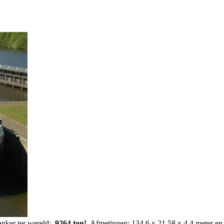
anker ter wereld:
9264 ton!
. Afmetingen: 134,6 x 21,58 x 4,4 meter en