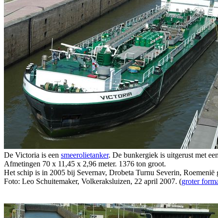
De Victoria is een
smeerolietanker
. De bunkergiek is uitgerust met e
Afmetingen 70 x 11,45 x 2,96 meter. 1376 ton groot.
Het schip is in 2005 bij Severnav, Drobeta Turnu Severin, Roemenië
Foto: Leo Schuitemaker, Volkeraksluizen, 22 april 2007. (
groter form