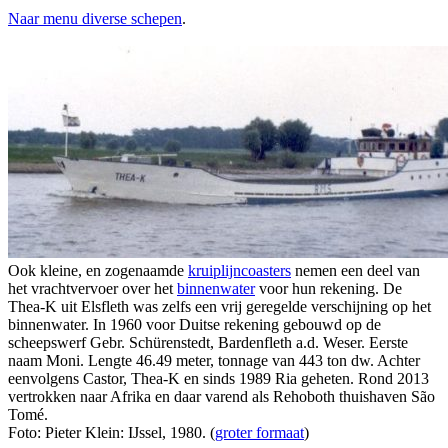
Naar menu diverse schepen
.
Ook kleine, en zogenaamde
kruiplijncoasters
nemen een deel van
het vrachtvervoer over het
binnenwater
voor hun rekening. De
Thea-K uit Elsfleth was zelfs een vrij geregelde verschijning op het
binnenwater. In 1960 voor Duitse rekening gebouwd op de
scheepswerf Gebr. Schürenstedt, Bardenfleth a.d. Weser. Eerste
naam Moni. Lengte 46.49 meter, tonnage van 443 ton dw. Achter
eenvolgens Castor, Thea-K en sinds 1989 Ria geheten. Rond 2013
vertrokken naar Afrika en daar varend als Rehoboth thuishaven São
Tomé.
Foto: Pieter Klein: IJssel, 1980. (
groter formaat
)