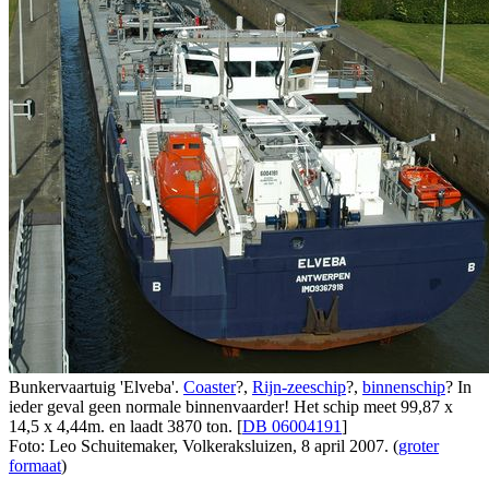
Bunkervaartuig 'Elveba'.
Coaster
?,
Rijn-zeeschip
?,
binnenschip
? In
ieder geval geen normale binnenvaarder! Het schip meet 99,87 x
14,5 x 4,44m. en laadt 3870 ton. [
DB 06004191
]
Foto: Leo Schuitemaker, Volkeraksluizen, 8 april 2007. (
groter
formaat
)