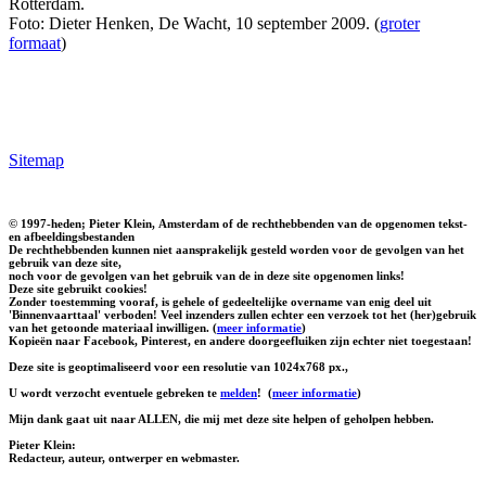
Rotterdam.
Foto: Dieter Henken, De Wacht, 10 september 2009. (
groter
formaat
)
Sitemap
© 1997-heden; Pieter Klein, Amsterdam of de rechthebbenden van de opgenomen tekst-
en afbeeldingsbestanden
De rechthebbenden kunnen niet aansprakelijk gesteld worden voor de gevolgen van het
gebruik van deze site,
noch voor de gevolgen van het gebruik van de in deze site opgenomen links!
Deze site gebruikt cookies!
Zonder toestemming vooraf, is gehele of gedeeltelijke overname van enig deel uit
'Binnenvaarttaal' verboden! Veel inzenders zullen echter een verzoek tot het (her)gebruik
van het getoonde materiaal inwilligen. (
meer informatie
)
Kopieën naar Facebook, Pinterest, en andere doorgeefluiken zijn echter niet toegestaan!
Deze site is geoptimaliseerd voor een resolutie van 1024x768 px.,
U wordt verzocht eventuele gebreken te
melden
!
(
meer informatie
)
Mijn dank gaat uit naar ALLEN, die mij met deze site helpen of geholpen hebben.
Pieter Klein:
Redacteur, auteur, ontwerper en webmaster.