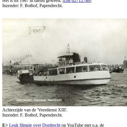
Het is tot 1967 in dienst geweest. [
DB 02712746
]
Inzender: F. Bothof, Papendrecht.
Achterzijde van de 'Veerdienst XIII'.
Inzender: F. Bothof, Papendrecht.
E>
Leuk filmpje over Dordrecht
op YouTube met o.a. de