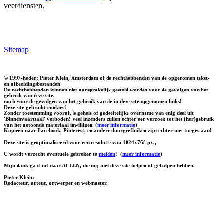
veerdiensten.
Sitemap
© 1997-heden; Pieter Klein, Amsterdam of de rechthebbenden van de opgenomen tekst-
en afbeeldingsbestanden
De rechthebbenden kunnen niet aansprakelijk gesteld worden voor de gevolgen van het
gebruik van deze site,
noch voor de gevolgen van het gebruik van de in deze site opgenomen links!
Deze site gebruikt cookies!
Zonder toestemming vooraf, is gehele of gedeeltelijke overname van enig deel uit
'Binnenvaarttaal' verboden! Veel inzenders zullen echter een verzoek tot het (her)gebruik
van het getoonde materiaal inwilligen. (
meer informatie
)
Kopieën naar Facebook, Pinterest, en andere doorgeefluiken zijn echter niet toegestaan!
Deze site is geoptimaliseerd voor een resolutie van 1024x768 px.,
U wordt verzocht eventuele gebreken te
melden
!
(
meer informatie
)
Mijn dank gaat uit naar ALLEN, die mij met deze site helpen of geholpen hebben.
Pieter Klein:
Redacteur, auteur, ontwerper en webmaster.