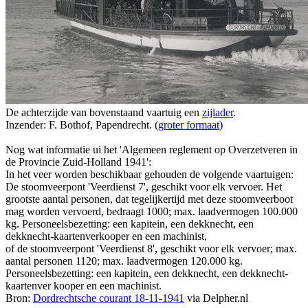
De achterzijde van bovenstaand vaartuig een
zijlader
.
Inzender: F. Bothof, Papendrecht. (
groter formaat
)
Nog wat informatie ui het 'Algemeen reglement op Overzetveren in
de Provincie Zuid-Holland 1941':
In het veer worden beschikbaar gehouden de volgende vaartuigen:
De stoomveerpont 'Veerdienst 7', geschikt voor elk vervoer. Het
grootste aantal personen, dat tegelijkertijd met deze stoomveerboot
mag worden vervoerd, bedraagt 1000; max. laadvermogen 100.000
kg. Personeelsbezetting: een kapitein, een dekknecht, een
dekknecht-kaartenverkooper en een machinist,
of de stoomveerpont 'Veerdienst 8', geschikt voor elk vervoer; max.
aantal personen 1120; max. laadvermogen 120.000 kg.
Personeelsbezetting: een kapitein, een dekknecht, een dekknecht-
kaartenver kooper en een machinist.
Bron:
Dordrechtsche courant 18-11-1941
via Delpher.nl