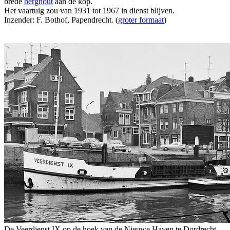
brede
berghout
aan de kop.
Het vaartuig zou van 1931 tot 1967 in dienst blijven.
Inzender: F. Bothof, Papendrecht. (
groter formaat
)
De Veerdienst IX op de hoek van de Nieuwe Haven te Dordrecht.