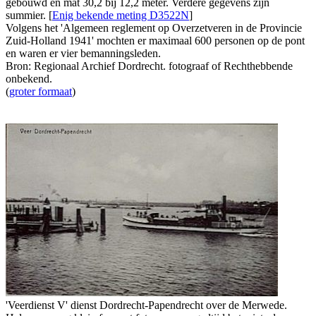
gebouwd en mat 30,2 bij 12,2 meter. Verdere gegevens zijn
summier. [
Enig bekende meting D3522N
]
Volgens het 'Algemeen reglement op Overzetveren in de Provincie
Zuid-Holland 1941' mochten er maximaal 600 personen op de pont
en waren er vier bemanningsleden.
Bron: Regionaal Archief Dordrecht. fotograaf of Rechthebbende
onbekend.
(
groter formaat
)
'Veerdienst V' dienst Dordrecht-Papendrecht over de Merwede.