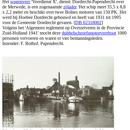
Het
wagenveer
'Veerdienst X', dienst: Dordrecht-Papendrecht over
de Merwede, is een zogenaamde
zijlader
. Het schip meet 35,5 x 8,8
x 2,2 meter en beschikt over twee Bolnes motoren van 150 PK. Het
werd bij Hoebee Dordrecht gebouwd en heeft van 1931 tot 1995
voor de Gemeente Dordrecht gevaren. [
DB 02318002
]
Volgens het 'Algemeen reglement op Overzetveren in de Provincie
Zuid-Holland 1941' mocht deze
dubbelschroefsmotorveerboot
1000
personen vervoeren en waren er vier bemanningsleden.
Inzender: F. Bothof, Papendrecht.