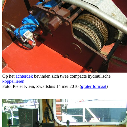
Op het
achterdek
bevinden zich twee compacte hydraulische
koppellieren
.
Foto: Pieter Klein, Zwartsluis 14 mei 2010.(
groter formaat
)