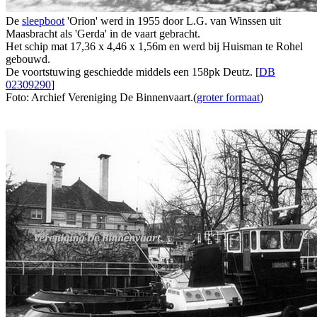
De
sleepboot
'Orion' werd in 1955 door L.G. van Winssen uit
Maasbracht als 'Gerda' in de vaart gebracht.
Het schip mat 17,36 x 4,46 x 1,56m en werd bij Huisman te Rohel
gebouwd.
De voortstuwing geschiedde middels een 158pk Deutz. [
DB
02309290
]
Foto: Archief Vereniging De Binnenvaart.(
groter formaat
)