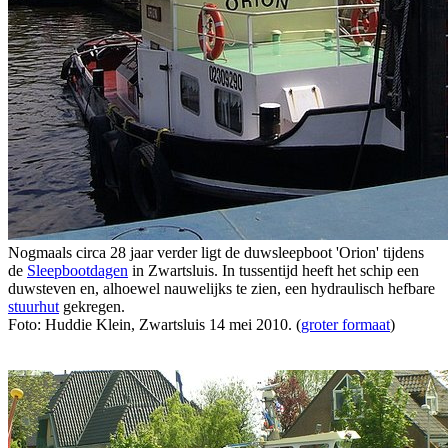
Nogmaals circa 28 jaar verder ligt de duwsleepboot 'Orion' tijdens
de
Sleepbootdagen
in Zwartsluis. In tussentijd heeft het schip een
duwsteven en, alhoewel nauwelijks te zien, een hydraulisch hefbare
stuurhut
gekregen.
Foto: Huddie Klein, Zwartsluis 14 mei 2010. (
groter formaat
)