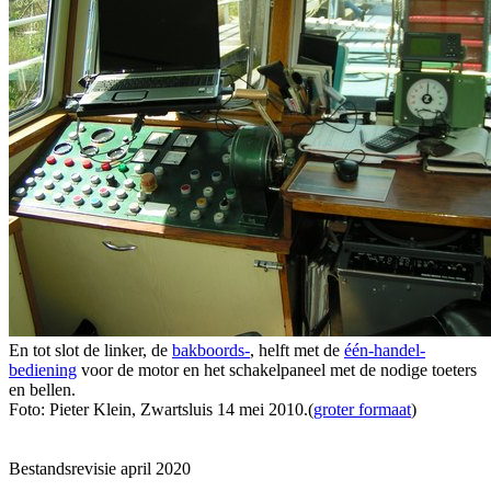
En tot slot de linker, de
bakboords-
, helft met de
één-handel-
bediening
voor de motor en het schakelpaneel met de nodige toeters
en bellen.
Foto: Pieter Klein, Zwartsluis 14 mei 2010.(
groter formaat
)
Bestandsrevisie april 2020