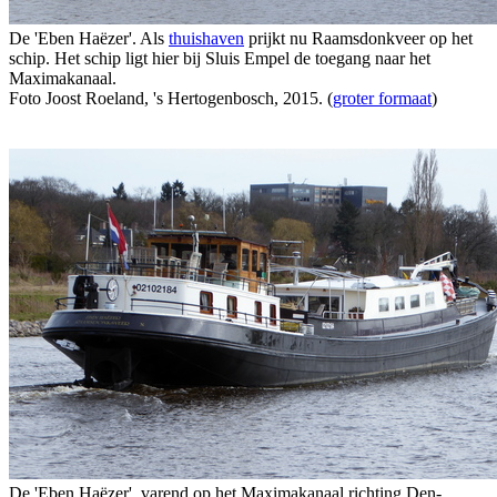
De 'Eben Haëzer'. Als
thuishaven
prijkt nu Raamsdonkveer op het
schip. Het schip ligt hier bij Sluis Empel de toegang naar het
Maximakanaal.
Foto Joost Roeland, 's Hertogenbosch, 2015. (
groter formaat
)
De 'Eben Haëzer', varend op het Maximakanaal richting Den-