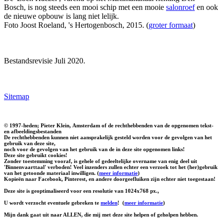
Bosch, is nog steeds een mooi schip met een mooie
salonroef
en ook
de nieuwe opbouw is lang niet lelijk.
Foto Joost Roeland, 's Hertogenbosch, 2015. (
groter formaat
)
Bestandsrevisie Juli 2020.
Sitemap
© 1997-heden; Pieter Klein, Amsterdam of de rechthebbenden van de opgenomen tekst-
en afbeeldingsbestanden
De rechthebbenden kunnen niet aansprakelijk gesteld worden voor de gevolgen van het
gebruik van deze site,
noch voor de gevolgen van het gebruik van de in deze site opgenomen links!
Deze site gebruikt cookies!
Zonder toestemming vooraf, is gehele of gedeeltelijke overname van enig deel uit
'Binnenvaarttaal' verboden! Veel inzenders zullen echter een verzoek tot het (her)gebruik
van het getoonde materiaal inwilligen. (
meer informatie
)
Kopieën naar Facebook, Pinterest, en andere doorgeefluiken zijn echter niet toegestaan!
Deze site is geoptimaliseerd voor een resolutie van 1024x768 px.,
U wordt verzocht eventuele gebreken te
melden
!
(
meer informatie
)
Mijn dank gaat uit naar ALLEN, die mij met deze site helpen of geholpen hebben.