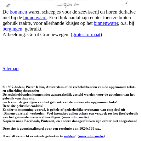
De
bommen
waren scheepjes voor de zeevisserij en horen derhalve
niet bij de
binnenvaart
. Een flink aantal zijn echter toen ze buiten
gebruik raakte, voor allerhande klusjes op het
binnenwater
, o.a. bij
bergingen
, gebruikt.
Afbeelding: Gerrit Groenewegen. (
groter formaat
)
Sitemap
© 1997-heden; Pieter Klein, Amsterdam of de rechthebbenden van de opgenomen tekst-
en afbeeldingsbestanden
De rechthebbenden kunnen niet aansprakelijk gesteld worden voor de gevolgen van het
gebruik van deze site,
noch voor de gevolgen van het gebruik van de in deze site opgenomen links!
Deze site gebruikt cookies!
Zonder toestemming vooraf, is gehele of gedeeltelijke overname van enig deel uit
'Binnenvaarttaal' verboden! Veel inzenders zullen echter een verzoek tot het (her)gebruik
van het getoonde materiaal inwilligen. (
meer informatie
)
Kopieën naar Facebook, Pinterest, en andere doorgeefluiken zijn echter niet toegestaan!
Deze site is geoptimaliseerd voor een resolutie van 1024x768 px.,
U wordt verzocht eventuele gebreken te
melden
!
(
meer informatie
)