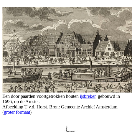
Een door paarden voortgetrokken houten
ijsbreker
, gebouwd in
1696, op de Amstel.
Afbeelding T v.d. Horst. Bron: Gemeente Archief Amsterdam.
(
groter formaat
)