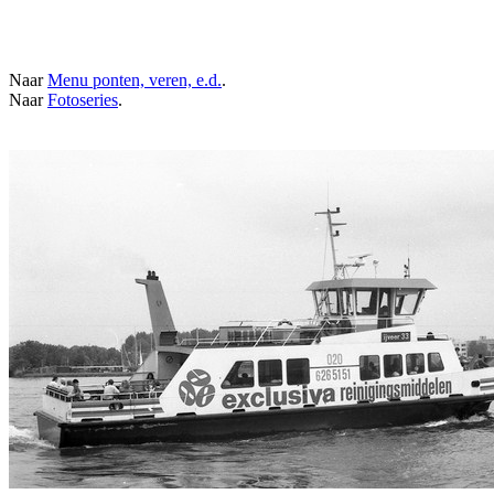
Naar
Menu ponten, veren, e.d.
.
Naar
Fotoseries
.