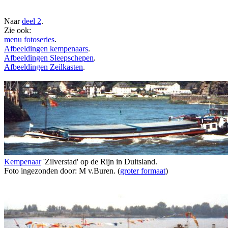
Naar
deel 2
.
Zie ook:
menu fotoseries
.
Afbeeldingen kempenaars
.
Afbeeldingen Sleepschepen
.
Afbeeldingen Zeilkasten
.
Kempenaar
'Zilverstad' op de Rijn in Duitsland.
Foto ingezonden door: M v.Buren. (
groter formaat
)