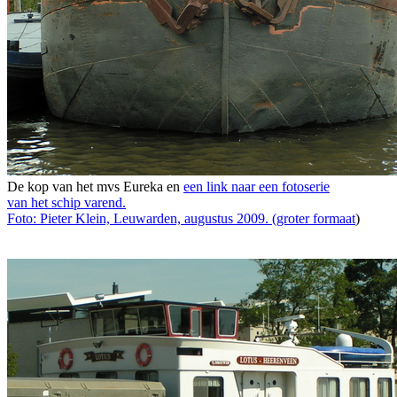
De kop van het mvs Eureka en
een link naar een fotoserie
van het schip varend.
Foto: Pieter Klein, Leuwarden, augustus 2009. (
groter formaat
)