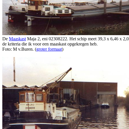
De
Maaskast
Maja 2, eni 02308222. Het schip meet 39,3 x 6,46 x 2,0
de kriteria die ik voor een maaskast opgekregen heb.
Foto: M v.Buren. (
groter formaat
)