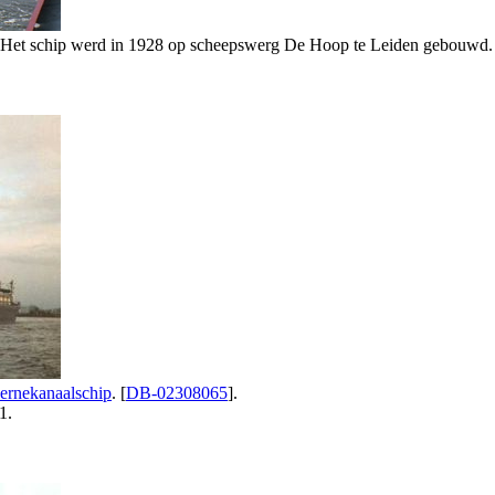
 Het schip werd in 1928 op scheepswerg De Hoop te Leiden gebouwd. H
ernekanaalschip
. [
DB-02308065
].
1.