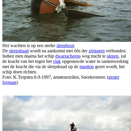
Het wachten is op een sterke
sleepboot
.
De
sleepdraad
wordt na aankomst met één der
zijstagen
verbonden.
Indien men daarna het schip
dwarsscheeps
weg tracht te
slepen
, zal
de kracht van het tegen het
vlak
opgestuwde water in samenwerking
met de kracht die via de sleepdraad op de
masttop
gezet wordt, het
schip doen richten.
Foto: K.Terpstra.6-9-1997, amateurzeilen, Sneekermeer. (
groter
formaat
)