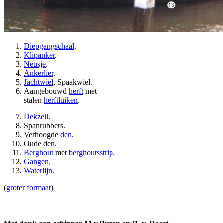
Diepgangschaal
.
Klipanker
.
Neusje
.
Ankerlier
.
Jachtwiel
, Spaakwiel.
Aangebouwd
herft
met
stalen
herftluiken
.
Dekzeil
.
Spanrubbers.
Verhoogde
den
.
Oude den.
Berghout
met
berghoutsstrip
.
Gangen
.
Waterlijn
.
(
groter formaat
)