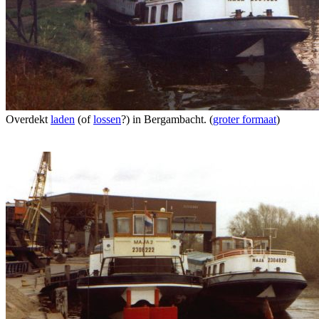
Overdekt
laden
(of
lossen
?) in Bergambacht. (
groter formaat
)