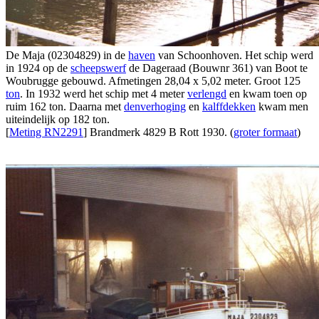
De Maja (02304829) in de
haven
van Schoonhoven. Het schip werd
in 1924 op de
scheepswerf
de Dageraad (Bouwnr 361) van Boot te
Woubrugge gebouwd. Afmetingen 28,04 x 5,02 meter. Groot 125
ton
. In 1932 werd het schip met 4 meter
verlengd
en kwam toen op
ruim 162 ton. Daarna met
denverhoging
en
kalffdekken
kwam men
uiteindelijk op 182 ton.
[
Meting RN2291
] Brandmerk 4829 B Rott 1930. (
groter formaat
)