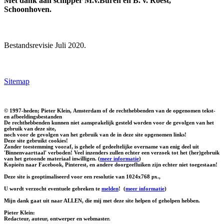
Met dank aan schipper M.v.Buren en B. v. Roest,
Schoonhoven.
Bestandsrevisie Juli 2020.
Sitemap
© 1997-heden; Pieter Klein, Amsterdam of de rechthebbenden van de opgenomen tekst-
en afbeeldingsbestanden
De rechthebbenden kunnen niet aansprakelijk gesteld worden voor de gevolgen van het
gebruik van deze site,
noch voor de gevolgen van het gebruik van de in deze site opgenomen links!
Deze site gebruikt cookies!
Zonder toestemming vooraf, is gehele of gedeeltelijke overname van enig deel uit
'Binnenvaarttaal' verboden! Veel inzenders zullen echter een verzoek tot het (her)gebruik
van het getoonde materiaal inwilligen. (
meer informatie
)
Kopieën naar Facebook, Pinterest, en andere doorgeefluiken zijn echter niet toegestaan!
Deze site is geoptimaliseerd voor een resolutie van 1024x768 px.,
U wordt verzocht eventuele gebreken te
melden
!
(
meer informatie
)
Mijn dank gaat uit naar ALLEN, die mij met deze site helpen of geholpen hebben.
Pieter Klein:
Redacteur, auteur, ontwerper en webmaster.