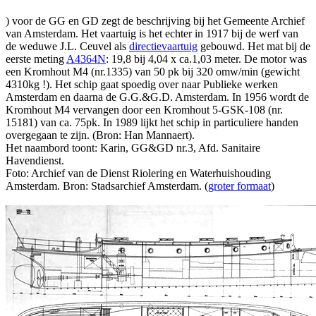
) voor de GG en GD zegt de beschrijving bij het Gemeente Archief
van Amsterdam. Het vaartuig is het echter in 1917 bij de werf van
de weduwe J.L. Ceuvel als
directievaartuig
gebouwd. Het mat bij de
eerste meting
A4364N
: 19,8 bij 4,04 x ca.1,03 meter. De motor was
een Kromhout M4 (nr.1335) van 50 pk bij 320 omw/min (gewicht
4310kg !). Het schip gaat spoedig over naar Publieke werken
Amsterdam en daarna de G.G.&G.D. Amsterdam. In 1956 wordt de
Kromhout M4 vervangen door een Kromhout 5-GSK-108 (nr.
15181) van ca. 75pk. In 1989 lijkt het schip in particuliere handen
overgegaan te zijn. (Bron: Han Mannaert).
Het naambord toont: Karin, GG&GD nr.3, Afd. Sanitaire
Havendienst.
Foto: Archief van de Dienst Riolering en Waterhuishouding
Amsterdam. Bron: Stadsarchief Amsterdam. (
groter formaat
)