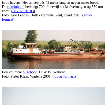
in de havens. Het scheepje is 42 meter lang en negen meter breed.
De
ruiminhoud
bedraagt 700m³ terwijl het laadvermogen op 550 ton
komt. [
DB 02330183
]
Foto: Arie Lentjes, Botlek Centrale Geul, maart 2010. (
groter
formaat
)
Een vrij forse
bilgeboot
. TCW IV, Wartena.
Foto: Pieter Klein, Wartena 2001. (
groter formaat
)