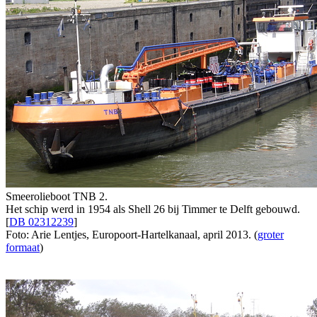
Smeerolieboot TNB 2.
Het schip werd in 1954 als Shell 26 bij Timmer te Delft gebouwd.
[
DB 02312239
]
Foto: Arie Lentjes, Europoort-Hartelkanaal, april 2013. (
groter
formaat
)