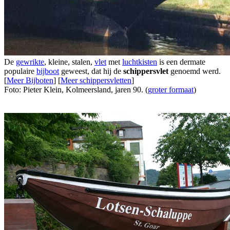
De
gewrikte
, kleine, stalen,
vlet
met
luchtkisten
is een dermate
populaire
bijboot
geweest, dat hij de
schippersvlet
genoemd werd.
[
Meer Bijboten
] [
Meer schippersvletten
]
Foto: Pieter Klein, Kolmeersland, jaren 90. (
groter formaat
)