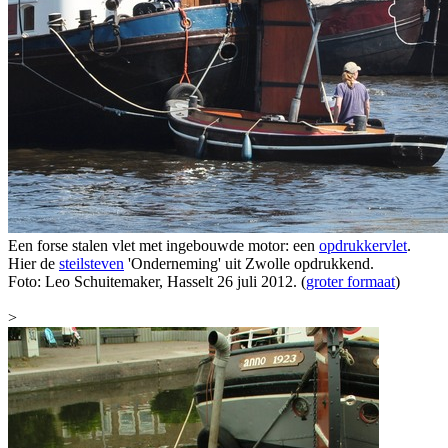
Een forse stalen vlet met ingebouwde motor: een
opdrukkervlet
.
Hier de
steilsteven
'Onderneming' uit Zwolle opdrukkend.
Foto: Leo Schuitemaker, Hasselt 26 juli 2012. (
groter formaat
)
>