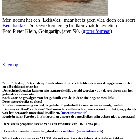
Men noemt het een
'Lelievlet'
, maar het is geen vlet, doch een soort
Beenhakker
. De zeeverkenners gebruiken vaak lelievletten.
Foto Pieter Klein, Goingarijp, jaren '90. (
groter formaat
)
Sitemap
© 1997-heden; Pieter Klein, Amsterdam of de rechthebbenden van de opgenomen tekst-
en afbeeldingsbestanden
De rechthebbenden kunnen niet aansprakelijk gesteld worden voor de gevolgen van het
gebruik van deze site,
noch voor de gevolgen van het gebruik van de in deze site opgenomen links!
Deze site gebruikt cookies!
Zonder toestemming vooraf, is gehele of gedeeltelijke overname van enig deel uit
'Binnenvaarttaal' verboden! Veel inzenders zullen echter een verzoek tot het (her)gebruik
van het getoonde materiaal inwilligen. (
meer informatie
)
Kopieën naar Facebook, Pinterest, en andere doorgeefluiken zijn echter niet toegestaan!
Deze site is geoptimaliseerd voor een resolutie van 1024x768 px.,
U wordt verzocht eventuele gebreken te
melden
!
(
meer informatie
)
Mijn dank gaat uit naar ALLEN, die mij met deze site helpen of geholpen hebben.