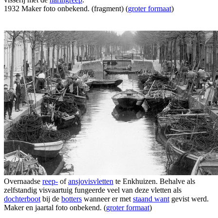
1932 Maker foto onbekend. (fragment) (
groter formaat
)
Overnaadse
reep-
of
ansjovisvletten
te Enkhuizen. Behalve als
zelfstandig visvaartuig fungeerde veel van deze vletten als
dochterboot
bij de
botters
wanneer er met
staand want
gevist werd.
Maker en jaartal foto onbekend. (
groter formaat
)