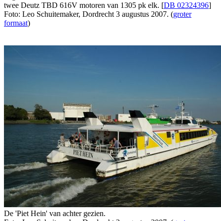
twee Deutz TBD 616V motoren van 1305 pk elk. [
DB 02324396
]
Foto: Leo Schuitemaker, Dordrecht 3 augustus 2007. (
groter
formaat
)
De 'Piet Hein' van achter gezien.