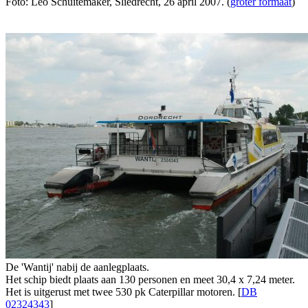
Foto: Leo Schuitemaker, Sliedrecht, 26 april 2007. (
groter formaat
)
De 'Wantij' nabij de aanlegplaats.
Het schip biedt plaats aan 130 personen en meet 30,4 x 7,24 meter.
Het is uitgerust met twee 530 pk Caterpillar motoren. [
DB
02324343
]