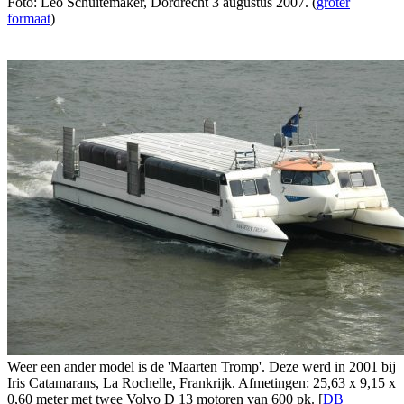
Foto: Leo Schuitemaker, Dordrecht 3 augustus 2007. (
groter
formaat
)
Weer een ander model is de 'Maarten Tromp'. Deze werd in 2001 bij
Iris Catamarans, La Rochelle, Frankrijk. Afmetingen: 25,63 x 9,15 x
0,60 meter met twee Volvo D 13 motoren van 600 pk. [
DB