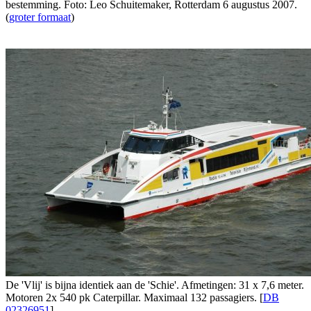
bestemming. Foto: Leo Schuitemaker, Rotterdam 6 augustus 2007.
(
groter formaat
)
De 'Vlij' is bijna identiek aan de 'Schie'. Afmetingen: 31 x 7,6 meter.
Motoren 2x 540 pk Caterpillar. Maximaal 132 passagiers. [
DB
02326951
]