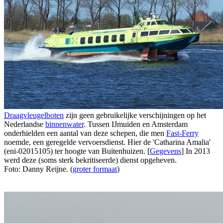
Draagvleugelboten
zijn geen gebruikelijke verschijningen op het
Nederlandse
binnenwater
. Tussen IJmuiden en Amsterdam
onderhielden een aantal van deze schepen, die men
Fast-Ferry
noemde, een geregelde vervoersdienst. Hier de 'Catharina Amalia'
(eni-02015105) ter hoogte van Buitenhuizen. [
Gegevens
] In 2013
werd deze (soms sterk bekritiseerde) dienst opgeheven.
Foto: Danny Reijne. (
groter formaat
)