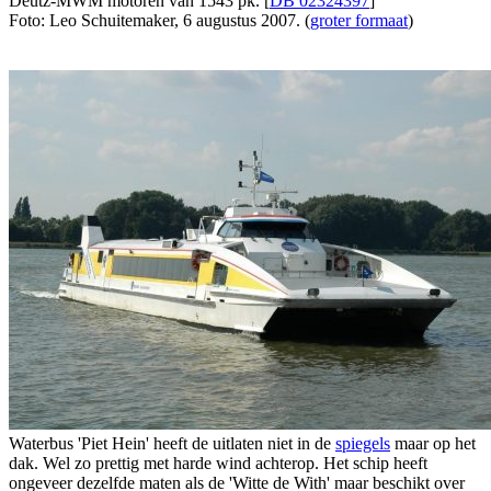
Deutz-MWM motoren van 1543 pk. [
DB 02324397
]
Foto: Leo Schuitemaker, 6 augustus 2007. (
groter formaat
)
Waterbus 'Piet Hein' heeft de uitlaten niet in de
spiegels
maar op het
dak. Wel zo prettig met harde wind achterop. Het schip heeft
ongeveer dezelfde maten als de 'Witte de With' maar beschikt over