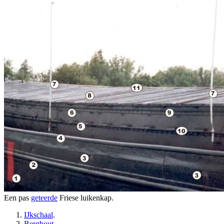
Een pas
geteerde
Friese luikenkap.
IJkschaal
.
Berghout
.