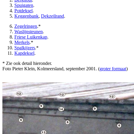
Spuigaten
.
Potdeksel
.
Keggenbank
,
Dekzeilrand
.
Zegelringen
.*
Waslijnsteunen
.
Friese Luikenkap
.
Merkels
.*
Spalkijzers
.*
Kapdeksel
.
* Zie ook detail hieronder.
Foto Pieter Klein, Kolmeersland, september 2001. (
groter formaat
)