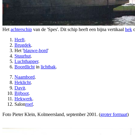
Het
achterschip
van de 'Spes'. Dit schip heeft een bijna vertikaal
hek
o
Herft
.
Brugdek
.
Het '
blauwe-bord
'
Stuurhut
.
Luchthapper
.
Boordlicht
in
lichtbak
.
Naambord
.
Heklicht
.
Davit
.
Bijboot
.
Hekwerk
.
Salon
roef
.
Foto Pieter Klein, Kolmeersland, september 2001. (
groter formaat
)