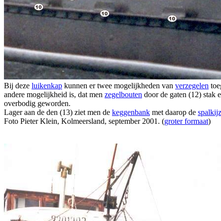
Bij deze
luikenkap
kunnen er twee mogelijkheden van
verzegelen
toe
andere mogelijkheid is, dat men
zegelbouten
door de gaten (12) stak e
overbodig geworden.
Lager aan de den (13) ziet men de
keggenbank
met daarop de
spalkij
Foto Pieter Klein, Kolmeersland, september 2001. (
groter formaat
)