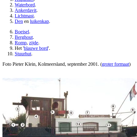
Waterbord
.
Ankerdavit
.
Lichtmast
.
Den
en
luikenkap
.
Boeisel
.
Berghout
.
Romp
,
zijde
.
Het '
blauwe bord
'.
Stuurhut
.
Foto Pieter Klein, Kolmeersland, september 2001. (
groter formaat
)