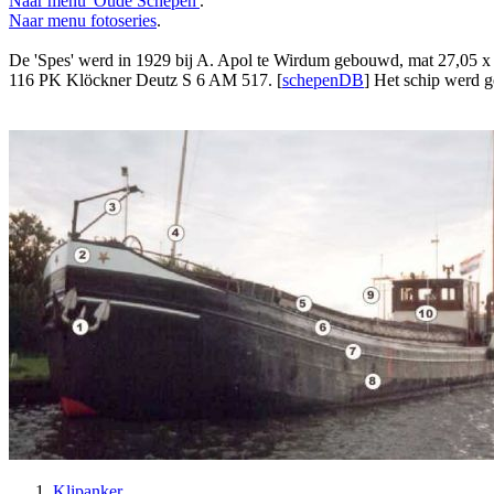
Naar menu 'Oude Schepen'
.
Naar menu fotoseries
.
De 'Spes' werd in 1929 bij A. Apol te Wirdum gebouwd, mat 27,05 x 
116 PK Klöckner Deutz S 6 AM 517. [
schepenDB
] Het schip werd g
Klipanker
.