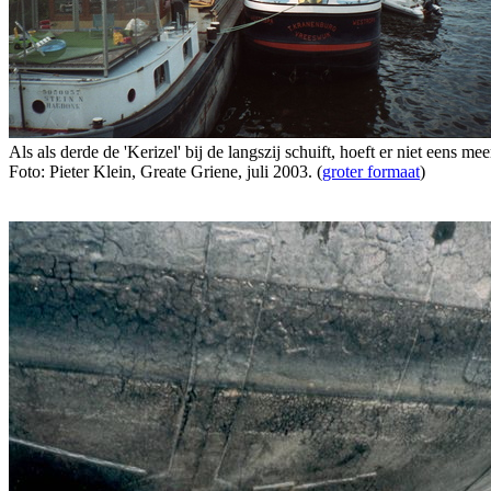
Als als derde de 'Kerizel' bij de langszij schuift, hoeft er niet eens 
Foto: Pieter Klein, Greate Griene, juli 2003. (
groter formaat
)