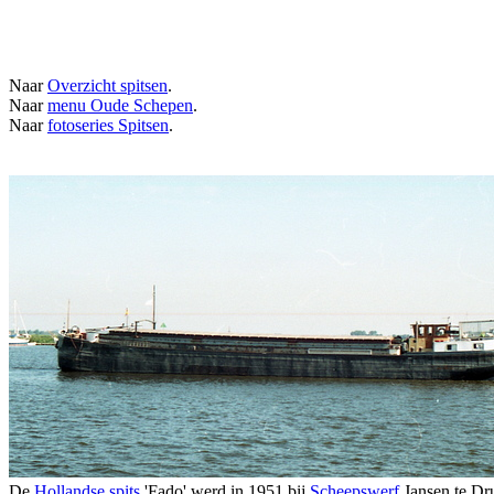
Naar
Overzicht spitsen
.
Naar
menu Oude Schepen
.
Naar
fotoseries Spitsen
.
De
Hollandse spits
'Fado' werd in 1951 bij
Scheepswerf
Jansen te Dr