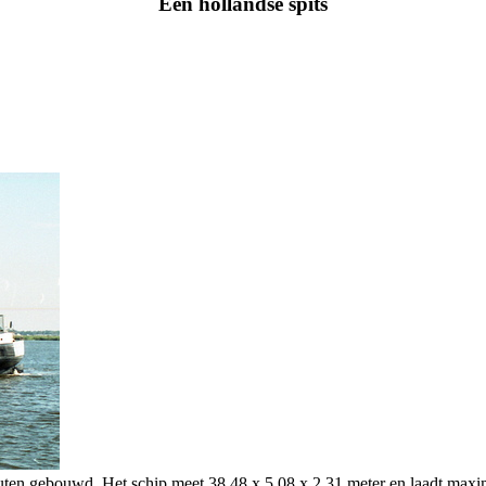
Een hollandse spits
uten gebouwd. Het schip meet 38,48 x 5,08 x 2,31 meter en laadt maxi