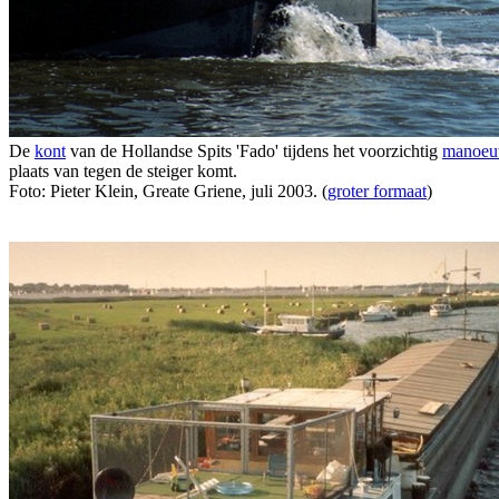
De
kont
van de Hollandse Spits 'Fado' tijdens het voorzichtig
manoeu
plaats van tegen de steiger komt.
Foto: Pieter Klein, Greate Griene, juli 2003. (
groter formaat
)