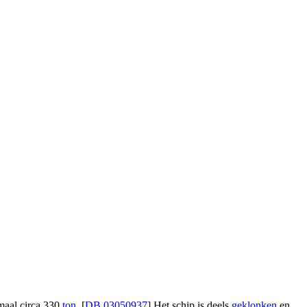
maal circa 330
ton
. [
DB 03050937
] Het schip is deels
geklonken
en