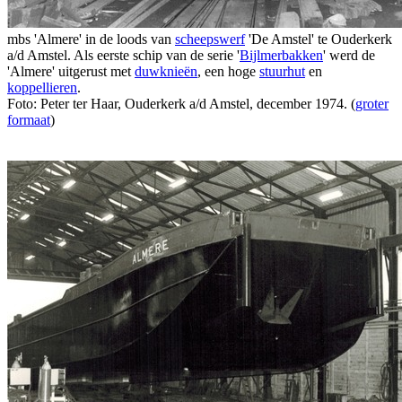
mbs 'Almere' in de loods van
scheepswerf
'De Amstel' te Ouderkerk
a/d Amstel. Als eerste schip van de serie '
Bijlmerbakken
' werd de
'Almere' uitgerust met
duwknieën
, een hoge
stuurhut
en
koppellieren
.
Foto: Peter ter Haar, Ouderkerk a/d Amstel, december 1974. (
groter
formaat
)