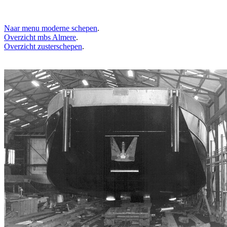
Naar menu moderne schepen
.
Overzicht mbs Almere
.
Overzicht zusterschepen
.