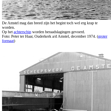
De Amstel mag dan breed zijn het begint toch wel erg krap te
worden.
Op het
achterschip
worden beraadslagingen gevoerd.
Foto: Peter ter Haar, Ouderkerk a/d Amstel, december 1974. (
groter
formaat
)