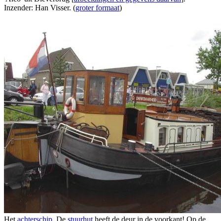
Inzender: Han Visser. (
groter formaat
)
Het
achterschip
. De
stuurhut
heeft de deur in de voorkant! Op de