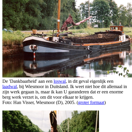
De 'Dankbaarheid' aan een
loswal
, in dit geval eigenlijk een
laadwal
, bij Wiesmoor in Duitsland. Ik weet niet hoe dit allemaal in
zijn werk gegaan is, maar ik kan U garanderen dat er een enorme
berg werk verzet is, om dit voor elkaar te krijgen.
Foto: Han Visser, Wiesmoor (D), 2005. (
groter formaat
)