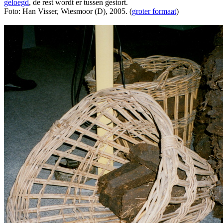
geloegd
, de rest wordt er tussen gestort.
Foto: Han Visser, Wiesmoor (D), 2005. (
groter formaat
)