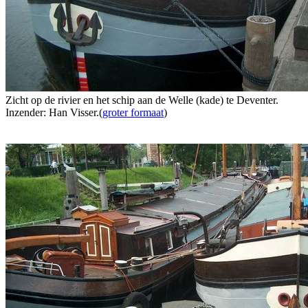
Zicht op de rivier en het schip aan de Welle (kade) te Deventer.
Inzender: Han Visser.(
groter formaat
)