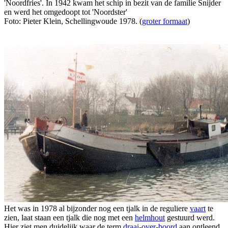
'Noordfries'. In 1942 kwam het schip in bezit van de familie Snijder
en werd het omgedoopt tot 'Noordster'
Foto: Pieter Klein, Schellingwoude 1978. (
groter formaat
)
Het was in 1978 al bijzonder nog een tjalk in de reguliere
vaart
te
zien, laat staan een tjalk die nog met een
helmhout
gestuurd werd.
Hier ziet men duidelijk waar de term
draai-over-boord
aan ontleend