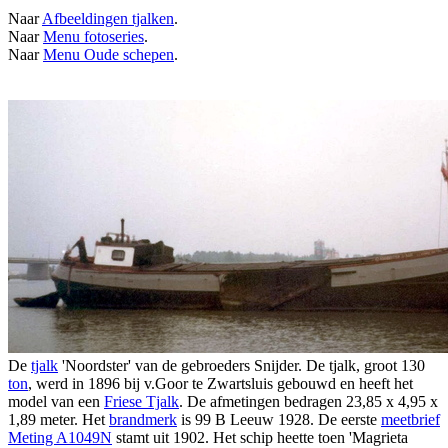
Naar
Afbeeldingen tjalken
.
Naar
Menu fotoseries
.
Naar
Menu Oude schepen
.
De
tjalk
'Noordster' van de gebroeders Snijder. De tjalk, groot 130
ton
, werd in 1896 bij v.Goor te Zwartsluis gebouwd en heeft het
model van een
Friese Tjalk
. De afmetingen bedragen 23,85 x 4,95 x
1,89 meter. Het
brandmerk
is 99 B Leeuw 1928. De eerste
meetbrief
Meting A1049N
stamt uit 1902. Het schip heette toen 'Magrieta