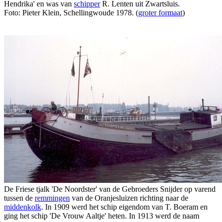
Hendrika' en was van
schipper
R. Lenten uit Zwartsluis.
Foto: Pieter Klein, Schellingwoude 1978. (
groter formaat
)
De Friese tjalk 'De Noordster' van de Gebroeders Snijder op varend
tussen de
remmingen
van de Oranjesluizen richting naar de
middenkolk
. In 1909 werd het schip eigendom van T. Boeram en
ging het schip 'De Vrouw Aaltje' heten. In 1913 werd de naam