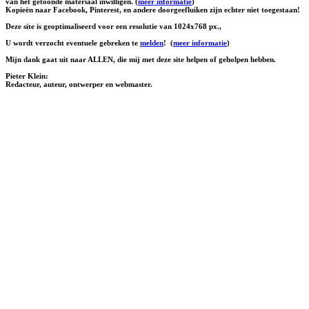
van het getoonde materiaal inwilligen. (
meer informatie
)
Kopieën naar Facebook, Pinterest, en andere doorgeefluiken zijn echter niet toegestaan!
Deze site is geoptimaliseerd voor een resolutie van 1024x768 px.,
U wordt verzocht eventuele gebreken te
melden
!
(
meer informatie
)
Mijn dank gaat uit naar ALLEN, die mij met deze site helpen of geholpen hebben.
Pieter Klein:
Redacteur, auteur, ontwerper en webmaster.