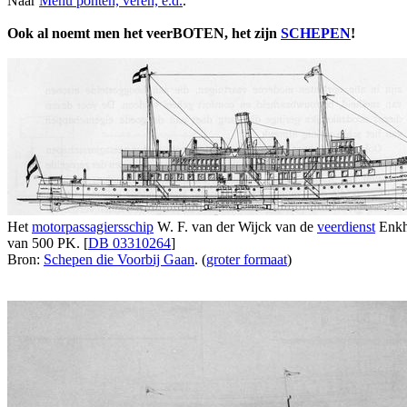
Naar
Menu ponten, veren, e.d.
.
Ook al noemt men het veerBOTEN, het zijn
SCHEPEN
!
Het
motorpassagiersschip
W. F. van der Wijck van de
veerdienst
Enkhu
van 500 PK. [
DB 03310264
]
Bron:
Schepen die Voorbij Gaan
. (
groter formaat
)