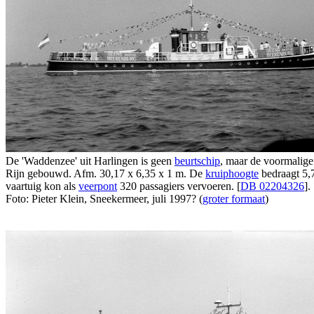
De 'Waddenzee' uit Harlingen is geen
beurtschip
, maar de voormalig
Rijn gebouwd. Afm. 30,17 x 6,35 x 1 m. De
kruiphoogte
bedraagt 5,
vaartuig kon als
veerpont
320 passagiers vervoeren. [
DB 02204326
].
Foto: Pieter Klein, Sneekermeer, juli 1997? (
groter formaat
)