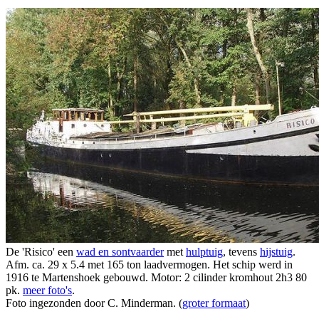
De 'Risico' een
wad en sontvaarder
met
hulptuig
, tevens
hijstuig
.
Afm. ca. 29 x 5.4 met 165 ton laadvermogen. Het schip werd in
1916 te Martenshoek gebouwd. Motor: 2 cilinder kromhout 2h3 80
pk.
meer foto's
.
Foto ingezonden door C. Minderman. (
groter formaat
)